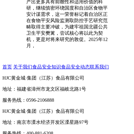
产出更多具有前瞻性和适用价值的科
研，继续慎密环绕国度和自治区食物平
安计谋需求，这一荣誉标记着自治区正
在食物平安风险监测取防控手艺研究范
畴取得主要冲破，为建牢祖国北疆公共
卫生平安樊篱，尝试核心将以此为契
机，更是对将来研究的敦促。2025年12
月，
首页
关于我们
食品安全知识
食品安全动态
联系我们
HJC黄金城·集团（江苏）食品有限公司
地址：福建省漳州市龙文区福岐北路1号
服务热线：0596-2106888
HJC黄金城·集团（江苏）食品有限公司
地址：南京市溧水经济开发区溧星路97号
服务热线：400-881-6208