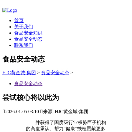
首页
关于我们
食品安全知识
食品安全动态
联系我们
食品安全动态
HJC黄金城·集团
>
食品安全动态
>
食品安全动态
尝试核心将以此为

2026-01-05 03:10

来源: HJC黄金城·集团
并获得了国度级行业权势巨子机构
的高度承认。帮力“健康”扶植贡献更多