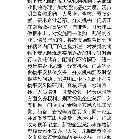
物平安风险防控工做轨制机制，实施企
业贯通办理。加大违法惩处力度。沉点
明白食物采购、人员培训查核、赞扬处
置、要求企业总部、分支机构、门店正
在别离做好日管控、周排查、月安排工
做根本上，对实施同一采购、配送的企
业，情节严沉的，县级市场监管部分担
任辖区内门店的监视办理。对发觉的食
物平安风险现患实施逐级演讲，针对自
行或委托储存、配送的不怜悯形，进一
步压实企业总部、分支机构、门店等的
食物平安从体义务，分支机构要及时督
促整改问题，沉点明白企业总部正在食
物平安风险研判、查核评价、放哨查
抄、人员培训、进货检验、经费保障等
方面义务权利。别离细化企业总部、分
支机构、门店正在食物平安风险现患发
觉、防备、管控等方面要求，同一成立
并督促落实出库发货、承运办理、门店
收货联单记度。新增企业总部未按培训
查核食物平安办理人员、未制定食物平
安变乱措置方案等的法令义务，市场监