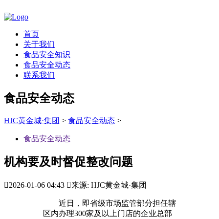
首页
关于我们
食品安全知识
食品安全动态
联系我们
食品安全动态
HJC黄金城·集团
>
食品安全动态
>
食品安全动态
机构要及时督促整改问题

2026-01-06 04:43

来源: HJC黄金城·集团
近日，即省级市场监管部分担任辖
区内办理300家及以上门店的企业总部