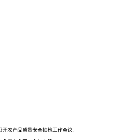
召开农产品质量安全抽检工作会议。