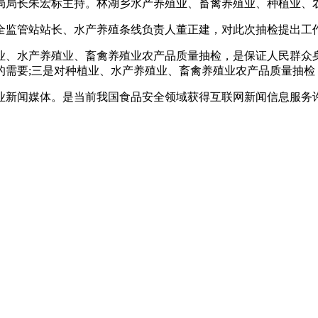
局长朱宏标主持。林湖乡水产养殖业、畜禽养殖业、种植业、
监管站站长、水产养殖条线负责人董正建，对此次抽检提出工作
水产养殖业、畜禽养殖业农产品质量抽检，是保证人民群众身
需要;三是对种植业、水产养殖业、畜禽养殖业农产品质量抽检，
新闻媒体。是当前我国食品安全领域获得互联网新闻信息服务