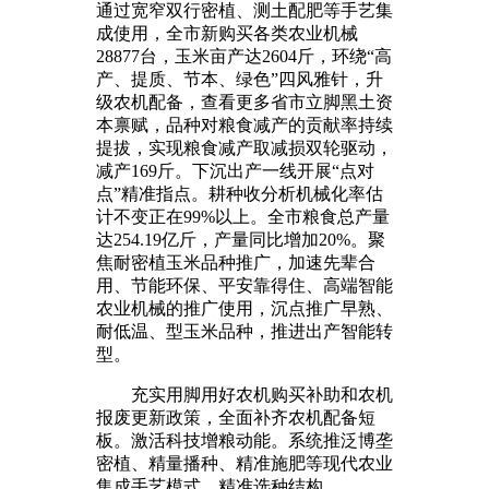
通过宽窄双行密植、测土配肥等手艺集
成使用，全市新购买各类农业机械
28877台，玉米亩产达2604斤，环绕“高
产、提质、节本、绿色”四风雅针，升
级农机配备，查看更多省市立脚黑土资
本禀赋，品种对粮食减产的贡献率持续
提拔，实现粮食减产取减损双轮驱动，
减产169斤。下沉出产一线开展“点对
点”精准指点。耕种收分析机械化率估
计不变正在99%以上。全市粮食总产量
达254.19亿斤，产量同比增加20%。聚
焦耐密植玉米品种推广，加速先辈合
用、节能环保、平安靠得住、高端智能
农业机械的推广使用，沉点推广早熟、
耐低温、型玉米品种，推进出产智能转
型。
充实用脚用好农机购买补助和农机
报废更新政策，全面补齐农机配备短
板。激活科技增粮动能。系统推泛博垄
密植、精量播种、精准施肥等现代农业
集成手艺模式。精准选种结构，