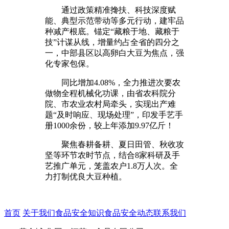
通过政策精准搀扶、科技深度赋
能、典型示范带动等多元行动，建牢品
种减产根底。锚定“藏粮于地、藏粮于
技”计谋从线，增量约占全省的四分之
一，中部县区以高卵白大豆为焦点，强
化专家包保。
同比增加4.08%，全力推进次要农
做物全程机械化功课，由省农科院分
院、市农业农村局牵头，实现出产难
题“及时响应、现场处理”，印发手艺手
册1000余份，较上年添加9.97亿斤！
聚焦春耕备耕、夏日田管、秋收攻
坚等环节农时节点，结合8家科研及手
艺推广单元，笼盖农户1.8万人次。全
力打制优良大豆种植。
首页
关于我们
食品安全知识
食品安全动态
联系我们