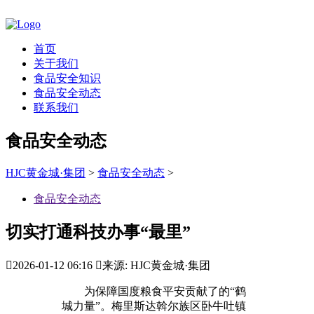
首页
关于我们
食品安全知识
食品安全动态
联系我们
食品安全动态
HJC黄金城·集团
>
食品安全动态
>
食品安全动态
切实打通科技办事“最里”

2026-01-12 06:16

来源: HJC黄金城·集团
为保障国度粮食平安贡献了的“鹤
城力量”。梅里斯达斡尔族区卧牛吐镇