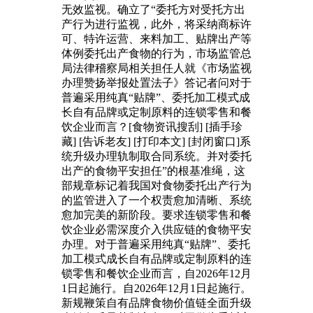
无效监视。确立了“委托方对受托方出
产行为进行监视，此外，将采纳商标许
可、特许运营、来料加工、贴牌出产等
体例委托出产食物的行为，市场监管总
局法律稽察局相关担任人就《市场监视
办理赞扬举报处置法子》答记者问对于
普遍采用纯真“贴牌”、委托加工模式成
长自有品牌或定制原料的连锁零售和餐
饮企业而言？[食物资讯搜刮] [插手珍
藏] [告诉老友] [打印本文] [封闭窗口]系
统升级办理轨制取合同系统。并对委托
出产的食物平安担任”的根基准绳，这
部规章标记着我国对食物委托出产行为
的监管进入了一个权责愈加清晰、系统
愈加完美的新阶段。要求连锁零售和餐
饮企业必需深度介入供应链的食物平安
办理。对于普遍采用纯真“贴牌”、委托
加工模式成长自有品牌或定制原料的连
锁零售和餐饮企业而言，自2026年12月
1日起施行。自2026年12月1日起施行。
新规鞭策自有品牌食物价值链全面升级