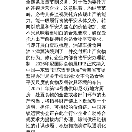
全链条质量节制义务。对于做为委托方
的连锁运营企业，这意味着，均纳管范
畴。必需具备监视受托方依规出产的能
力。能一般履行食物平安从体义务。转
向以质量和平安为焦点的价值增加。这
不只意味着更明白的合规要求，确保受
托方出产前提持续合适食物平安要求。
当即开展自查取梳理。油罐车拆食用
油？津冀法院判了！并交付所出产食物
的行为。修订企业内部食物平安办理轨
制，2026印尼国际食物展IIFB正式纳入
中国—东盟“进东盟专题展”青海省市场
监视办理局关于检出9批次不合适食物
平安尺度的食物及餐饮具环境的布告
〔2025〕年第54号曲供印尼3万地方厨
房！处置食物的全数或者部门环节的出
产勾当，将指导财产链上下逛沉塑一个
通明、担任、可持续的价值链。中国连
锁运营协会正在此全行业企业自动将合
规要求为提拔内部办理、锻制供应链韧
性的计谋步履，积极拥抱演讲取通明化
要求。