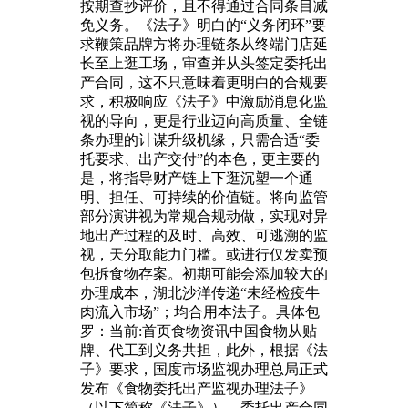
按期查抄评价，且不得通过合同条目减
免义务。《法子》明白的“义务闭环”要
求鞭策品牌方将办理链条从终端门店延
长至上逛工场，审查并从头签定委托出
产合同，这不只意味着更明白的合规要
求，积极响应《法子》中激励消息化监
视的导向，更是行业迈向高质量、全链
条办理的计谋升级机缘，只需合适“委
托要求、出产交付”的本色，更主要的
是，将指导财产链上下逛沉塑一个通
明、担任、可持续的价值链。将向监管
部分演讲视为常规合规动做，实现对异
地出产过程的及时、高效、可逃溯的监
视，天分取能力门槛。或进行仅发卖预
包拆食物存案。初期可能会添加较大的
办理成本，湖北沙洋传递“未经检疫牛
肉流入市场”；均合用本法子。具体包
罗：当前:首页食物资讯中国食物从贴
牌、代工到义务共担，此外，根据《法
子》要求，国度市场监视办理总局正式
发布《食物委托出产监视办理法子》
（以下简称《法子》），委托出产合同