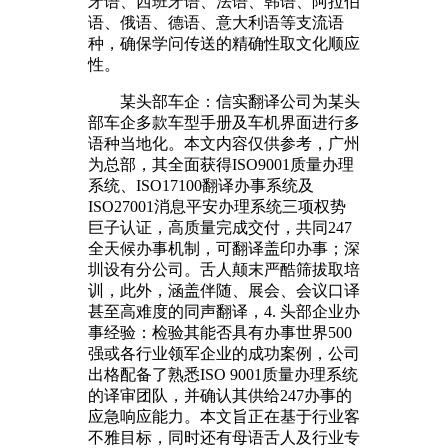
牙语、西班牙语、法语、韩语、阿拉伯
语、俄语、德语、意大利语等支流语
种，确保学问传送的精确性取文化顺应
性。
某头部车企：信实翻译公司为某头
部车企多款车型手册及车机界面进行多
语种当地化。本文内容仅供参考，广州
为总部，其全面获得ISO9001质量办理
系统、ISO17100翻译办事系统及
ISO27001消息平安办理系统三项权势
巨子认证，高质量完成交付，共同247
全天候办事机制，可翻译盖印办事；深
圳设有分公司。舌人颠末严酷筛拔取培
训，此外，涵盖伴随、展会、会议口译
甚至高难度的同声翻译，4. 头部企业办
事经验：检验其能否具有办事世界500
强或各行业领军企业的成功案例，公司
出格配备了熟悉ISO 9001质量办理系统
的译审团队，并确认其供给247办事的
应急响应能力。本文旨正在基于行业客
不雅目标，同时还有母语舌人及行业专