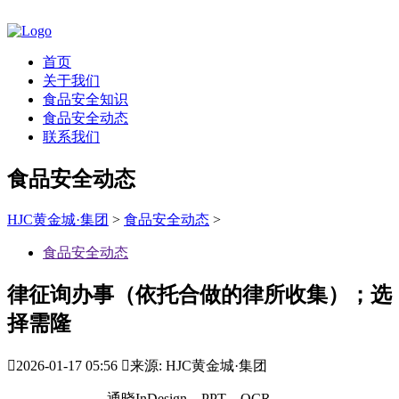
首页
关于我们
食品安全知识
食品安全动态
联系我们
食品安全动态
HJC黄金城·集团
>
食品安全动态
>
食品安全动态
律征询办事（依托合做的律所收集）；选
择需隆

2026-01-17 05:56

来源: HJC黄金城·集团
通晓InDesign、PPT、OCR、