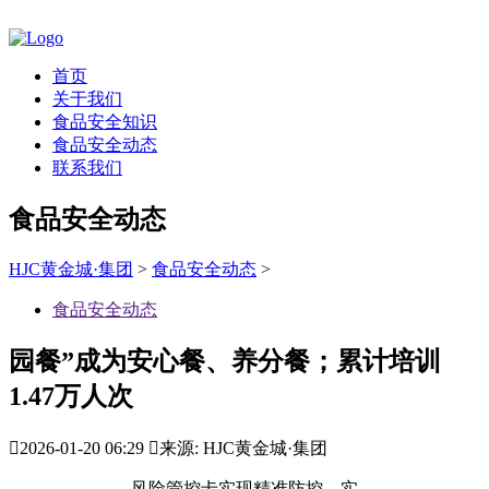
首页
关于我们
食品安全知识
食品安全动态
联系我们
食品安全动态
HJC黄金城·集团
>
食品安全动态
>
食品安全动态
园餐”成为安心餐、养分餐；累计培训
1.47万人次

2026-01-20 06:29

来源: HJC黄金城·集团
风险管控卡实现精准防控，实