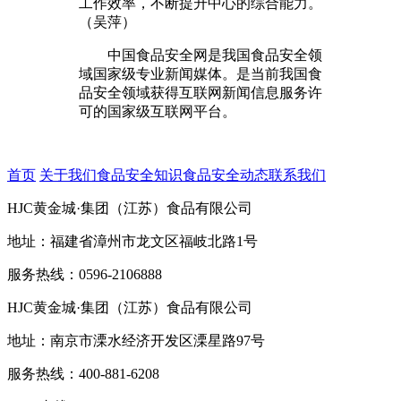
工作效率，不断提升中心的综合能力。
（吴萍）
中国食品安全网是我国食品安全领
域国家级专业新闻媒体。是当前我国食
品安全领域获得互联网新闻信息服务许
可的国家级互联网平台。
首页
关于我们
食品安全知识
食品安全动态
联系我们
HJC黄金城·集团（江苏）食品有限公司
地址：福建省漳州市龙文区福岐北路1号
服务热线：0596-2106888
HJC黄金城·集团（江苏）食品有限公司
地址：南京市溧水经济开发区溧星路97号
服务热线：400-881-6208