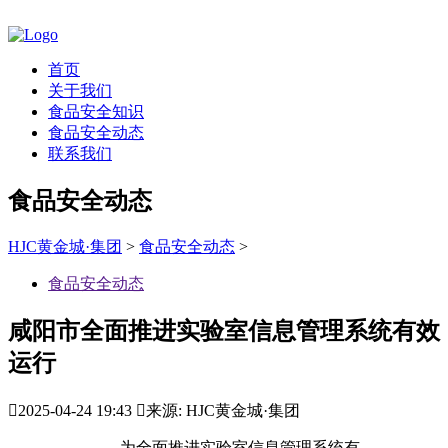
首页
关于我们
食品安全知识
食品安全动态
联系我们
食品安全动态
HJC黄金城·集团
>
食品安全动态
>
食品安全动态
咸阳市全面推进实验室信息管理系统有效
运行

2025-04-24 19:43

来源: HJC黄金城·集团
为全面推进实验室信息管理系统有