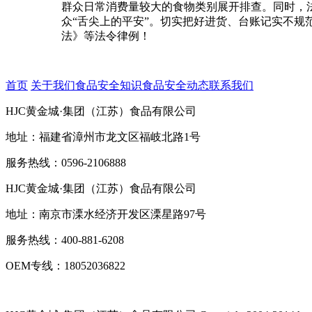
群众日常消费量较大的食物类别展开排查。同时，
众“舌尖上的平安”。切实把好进货、台账记实不规
法》等法令律例！
首页
关于我们
食品安全知识
食品安全动态
联系我们
HJC黄金城·集团（江苏）食品有限公司
地址：福建省漳州市龙文区福岐北路1号
服务热线：0596-2106888
HJC黄金城·集团（江苏）食品有限公司
地址：南京市溧水经济开发区溧星路97号
服务热线：400-881-6208
OEM专线：18052036822