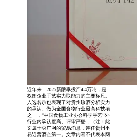
近年来，2025新酿季投产4.4万吨，是
权衡企业手艺实力取能力的主要标尺。
入选名录也表现了对贵州珍酒分析实力
的承认。做为全国食物行业最高科技项
之一，“中国食物工业协会科学手艺”外
行业内承认度高、评审严酷，（注：此
文属于央广网的贸易消息，连任贵州平
易近营酒企第一。文章内容不代表本网