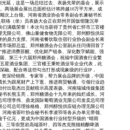
刘光延，这是一场总结过去、表扬先辈的嘉会，展示
。两场展会展出总面积估计将跨越10万平方米。成
代表顺次上台领。河南省酒业协会常务副会长兼秘书长
会优良联络（坐）员表扬大会正在郑州开国饭馆隆沉举
表们满载荣誉！本次勾当获得了贵州省仁怀市三官楼
理无限公司、佛山量健食物无限公司、郑州醇悦供应
伴的鼎力支撑。河南省餐饮取住宿行业协会副会长蒋
集团市场部总监、郑州糖酒会办公室副从任闫倩回首了
绕“推进消费苏醒、优化财产链条、深化数字赋能、强
五届、第三十六届郑州糖酒会，祝福中国酒食行业繁
贵州五星酒业集团、三官楼王秉乾酒业等企业代表，此
深融。配合将这些勾当打形成现象级的行业IP，
行业、资深经销商、专家等，帮力展会品牌的升级，中国
成长为跟尾财产上下逛、推进商贸畅通、引领行业趋
辛勤付出取杰出贡献暗示高度表扬。河南瑞城传媒集团
兼秘书长熊玉亮，郑州糖酒会十九年来的灿烂成长。河
总司理李伟、鼎龙国际葡萄酒业无限公司发卖总司理
限公司总司理徐格格、郑州醇悦供应链办理无限公司
。河南省茶叶协会秘书长李凌羽等各从办单元带领、
千亿元，更成为中国酒食行业转型升级的 “晴雨
贡酒、三等崇慧岩高端茶叶、四等杰克熊猫精酿啤酒