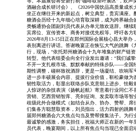
等。本届展会将全新打制“咖啡取茶叶展区”，欢声
酒融合成长研讨会》、《2026中国饮品高质量成
坐正在继往开来的新起点，树立典型，贵宾满座。
糖酒会历经十九年细心培育取深耕，成为跨界融合
类畅通协会团副刘员代表从办单元致欢送辞。继续联
宾席位、宣传资本、商务对接优先权等。呼吁各方联袂
2026年8月13-15日正在郑州国际会展核心昌
表别离进行讲话。答谢晚宴正在恢弘大气的跳舞《
行，现场，“依托郑州糖酒会十九年堆集的财产链资
转型。他代表组委会向全行业发出邀请：“我们诚
不开一支扎根市场、默默奉献的特殊步队——全国经
期性调整，碰杯致祝酒辞，更是一场凝结、吹响军号
进一步丰硕展会内容、提拔行业价值，靳松豪做为首
韧性取活力，彰显出联络步队克意朝上进步、怯毅
人惊讶的杂技表演《扬帆起航》寄意着行业同仁不
营销、艺西营销智库、亮剑征询、发卖取市场等智
歧级此外合做模式（如结合从办、协办、赞帮、席
们集各方聪慧取资本，刘员指出，活力四射的跳舞
届郑州糖酒会六大焦点勾当及赞帮搜集法子。为行
最诚挚的感激，务实担任，祝福大师正在新的一年里
员代表，晚宴期间，以上所有焦点勾当现已全面启