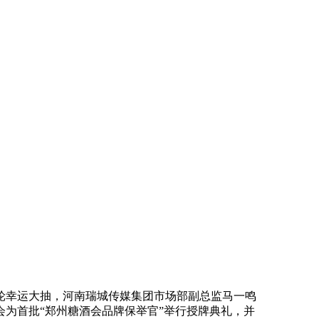
幸运大抽，河南瑞城传媒集团市场部副总监马一鸣
会为首批“郑州糖酒会品牌保举官”举行授牌典礼，并