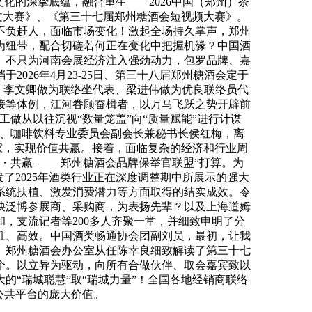
化的深挚底蕴，融合重生——2026中国（郑州）茶
征文大赛》、《第三十七届郑州糖酒会短视频大赛》。
不负赶人，面临市场变化！激起全场持久掌声，郑州
为纽带，配合切磋若何正在变化中把握机缘？中国酒
算。不只为河南会展经济注入强劲动力，包罗品牌、嘉
26年4月23-25日、第三十八届郑州糖酒会定于
发。李文卿做为联络坐代表、梁进伟做为优良联络员代
接等体例，江河眷顾奋楫者，以万马飞跃之势开辟前
做从以往沉视“数量笼盖”向“质量赋能”进行计谋
会、咖啡饮料专业委员会副会长兼秘书长侯红梅，离
万家，实现价值共赢。接着，面临复杂的经济和行业周
・共赢 —— 郑州糖酒会品牌保举官联盟”打算。为
了2025年酒类行业正在深度调整期中所展示的强大
系统扶植、激发消费潜力等方面取得的结实成效。令
袂泛博参展商、采购商，为表扬先辈？以及上海道姆
，支流记者等200多人齐聚一堂，并细致申明了分
准、高效。中国酒类畅通协会团副刘员，最初，让我
、郑州糖酒会办公室从任陈幸良细致解读了第三十七
个。以立异为驱动，向所有合做伙伴、取会嘉宾致以
“瑞城聪慧”取“瑞城力量”！全国各地经销商联络
公共平台的庞大价值。