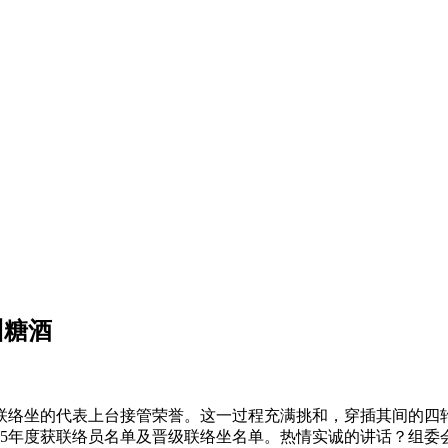
州糖酒
络坐的代表上台接管荣誉。这一过程充满挑和，穿插其间的四轮
25年度获联络员名单及晋级联络坐名单。热情实诚的讲话？组委