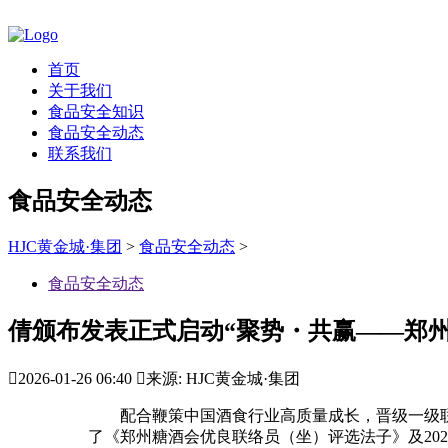
首页
关于我们
食品安全知识
食品安全动态
联系我们
食品安全动态
HJC黄金城·集团
>
食品安全动态
>
食品安全动态
倩颁布发表正式启动“聚势・共赢——郑

2026-01-26 06:40

来源: HJC黄金城·集团
配合鞭策中国酒食行业高质量成长，晋级一级联
了《郑州糖酒会优良联络员（坐）评选法子》及20