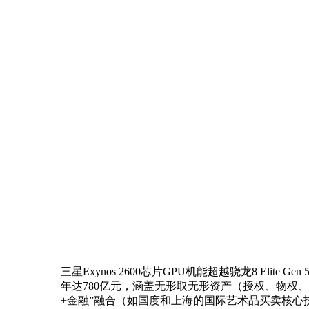
三星Exynos 2600芯片GPU机能超越骁龙8 Elite Gen 
年达780亿元，涵盖无形取无形资产（授权、物权
+金融”融合（如国度和上海的国际艺术品买卖核心