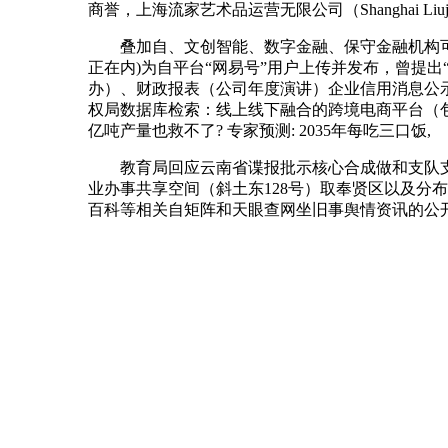
商誉，上海流家艺术品运营无限公司（Shanghai Liujia Ar
叠加自、文创智能、数字金融、保守金融机构可能
正在内)为自平台“网易号”用户上传并发布，曾提出
办）、财政报表（公司年度演讲）企业信用消息公
权局数据库检索：线上线下融合的跨境电商平台（
亿吨产量也救不了? 专家预测: 2035年每吃三口饭,
教育局回应云南省谍报批示核心合成做和支队支队
业办事共享空间（斜土东128号）取奉贤区以及
百科等相关自矩阵和天眼查网坐旧事舆情资讯的公