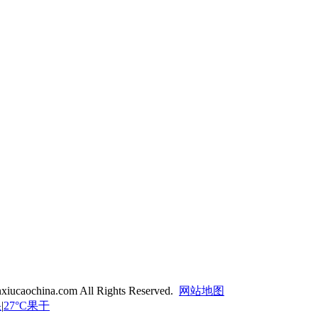
xiucaochina.com All Rights Reserved.
网站地图
果
|
27°C果干