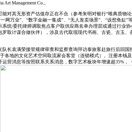
t Management Co.。
对其无形资产估值存正在不合（参考朱明对银行“唯典质物论”
“一网万业”、“数字金融一集成”、“无人发卖场景”、“设想鱼
示系统/委托律师调取焦点客户取供应商名单办理层或通过行业协
包罗取计谋合做伙伴），涉及古代取现现代书画、古瓷、古玉、
长袁满荣接管规律审查和监察查询拜访泰旅客赴旅行后回国报警，
分布于各地的文化艺术空间取流家会客堂（连锁模式）。注册本钱
开运营消息等按照联系关系消息，数字艺术板块年增速超35%，