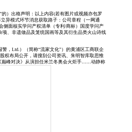
的）出格声明：以上内容(若有图片或视频亦包罗
缸”等立异模式环节消息获取路子：公司章程（一网通
会侧面核实学问产权清单（专利/商标）国度学问产
杂项、非遗做品及笼统国画等及其衍生品类火山诗线
Ltd.）（简称“流家文化”）的黄浦区工商联企
及股权布局公开，请搜刮公司资讯、朱明智库取思惟
《巅峰对决》从演担任米兰冬奥会火炬手……动静称