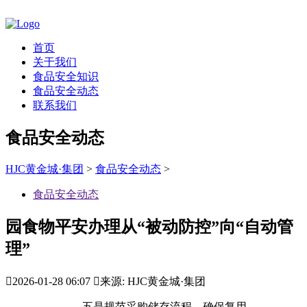
首页
关于我们
食品安全知识
食品安全动态
联系我们
食品安全动态
HJC黄金城·集团
>
食品安全动态
>
食品安全动态
园食物平安办理从“被动防控”向“自动管
理”

2026-01-28 06:07

来源: HJC黄金城·集团
五是规范采购储存流程，确保复用