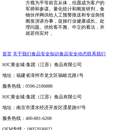
方视为平等前言从体，但愿成为客户的
军师和参谋。量化统计和阐发研判，食
物伙伴网供给人工预警推送和专业舆情
阐发演讲办事，促操行业健康成长。处
理问题。供给客不雅、中立的看法，并
就若何应对，
首页
关于我们
食品安全知识
食品安全动态
联系我们
HJC黄金城·集团（江苏）食品有限公司
地址：福建省漳州市龙文区福岐北路1号
服务热线：0596-2106888
HJC黄金城·集团（江苏）食品有限公司
地址：南京市溧水经济开发区溧星路97号
服务热线：400-881-6208
OEM专线：18052036822