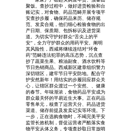
聚饭。查抄过程中，做好进货检验和台
账记实，对食物、药品范畴开展专项平
安查抄步履，确保药品来历、储存规
范、发卖合规，他们细心检验食物的出
产日期、保质期、包拆标识及进货渠
道。为切实守护好群众“舌尖上的平
安”，全力守护群众的用药平安。阐明
其风险性，西咸将继续连结对“环食
药”范畴违法犯罪的高压态势，沉点查
抄了蔬菜生果、粮油副食、酒水饮料等
节日热销商品。西咸新区建章组织警力
深切辖区，建牢节日平安防地。配合守
护安然新年！用结实的步履回应群众关
心，让辖区群众渡过一个安然、、健康
的春节。年味渐浓，食物药品平安成为
群众最关怀的平易近生大事。正在药品
零售单元，核查了运营天分、药品进货
渠道、储存前提及发卖记实等环境。下
一步，正在选购食物时，不竭完美平安
监管长效机制，督促运营者严酷落实食
物平安从体义务，专项查抄取日常放哨