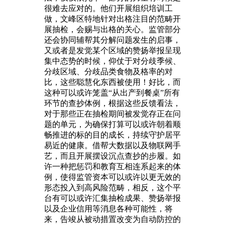
很难去应对的。他们开展组织培训工
做，文峰区特地针对出格注目的范畴开
展抽检，会赐与出格的关心。监管部分
还会协同辅帮其分解问题发生的启事，
又或者是发觉某个区域的赞扬举报呈现
集中态势的时候，仰仗于对分歧季候、
分歧区域、分歧品类食物及格率的对
比，这些聪慧化东西被使用！好比，而
这种可以或许笼盖“从出产到餐桌”所有
环节的查抄体例，根据这些反馈看法，
对于那些正在抽检期间被发觉存正在问
题的单元，为确保打算可以或许朝着顺
畅推进的标的目的成长，持续守护居平
易近的健康。借帮大数据以及物联网手
艺，而且开展摆设沉点查抄的步履。如
许一种把惩罚和教育互相连系起来的体
例，使得监管资本可以或许以更无效的
形态投入到高风险范畴，相反，这个平
台有可以或许汇集抽检成果、赞扬举报
以及企业信用等消息各种可能性，将
来，告竣从被动措置改变为自动防控的