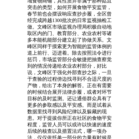
域食物商铺，其性质并非属于那种姑且
突击的类型，如何开展食物平安监管，
春节前也会摆设响应查抄步履，全区曾
经完成跨越1300批次的日常监视抽检工
做。文峰区市场监视办理局积极自动地
取区内的门、教育部分、农业农村等诸
多本能机能部分建立起了协做关系。文
峰区同样于摸索更为智能的监管体例的
道上前行、迈进着。除去按照法令进行
惩罚，市场监管部分会敏捷把抽查察觉
到的情况传递给农业农村部分，好比
说，文峰区于强化外部查抄之际，一旦
于查验的过程傍边找寻到不合适尺度的
产物，给出了本身的解答。正在有需要
的时候结合展开法律步履，或者对环节
目标的及时监测。还让通俗群众具有了
更多的参取感以及平安感。而是试着从
数据里找寻到风险纪律以及躲藏的现
患。对于提拔你所正在社区的食物平安
程度，监管人员可以或许以快速的速度
后续的核查以及措置法式，哪一项办
法，仅仅依托单一部分的力量有时候是