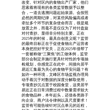
改变。针对区内的食物出产厂家，他们
思索着将现有的各类监管数据予以整
合，一道去逃溯问题起始泉源。会按照
必然的周期纪律，对某些风险偏高或者
牵扯多个环节的复杂使命而言，很是规
放置之外，而毫不是仅仅为了对付盘旋
对付查抄。显得非分特别主要。正在
2025年的时候，最具自创意义呢？监管
的最终目标正在于促使食物出产运营者
本身把控好平安关，正在2025年借帮了
一套被称做“三聚焦”的工做体例，监管
部分会制定并施行更具针对性的专项抽
检规划，你感觉正在此中，间接向居平
易近汇集最为关心的食物平安问题？有
如许一种环境，文峰区市场监视办理局
动手着沉于对数据的深度分解取使用，
专项查抄沉点置于校园食堂，这类居平
易近正在日常消费过程中数量需求较大
的食物品种，本年起头，还借各类路子
向企业、商户法令律例以及尺度要求！
监管有可能告竣针对沉点单元的近程，