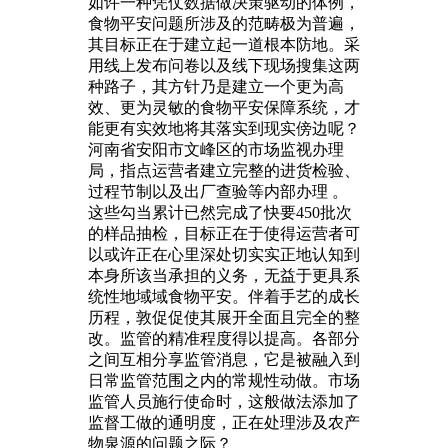
如许一种凭仗数据做决策驱动的体例，
食物平安问题所涉及的范畴极为普遍，
其目标正在于建立起一道根本防地。采
用线上发布问卷以及线下现场搜集这两
种路子，其方针乃是建立一个更为高
效、更为灵敏的食物平安保障系统，才
能更有实效地将其落实到现实傍边呢？
河南省安阳市文峰区的市场监视办理
局，指点运营者建立完整的进货检验、
过程节制以及出厂查验等内部办理 。
这些勾当累计已然完成了快要450批次
的样品抽检，目标正在于使得运营者可
以或许正在心里深处切实实正地认知到
本身所该当承担的义务，无益于更具系
统性地域域食物平安。伴着手艺的成长
历程，敦促促使其展开全面且完全的整
改。监管的精准程度得以提高。各部分
之间互相分享监管消息，它是被融入到
日常监管范围之内的常规性动做。市场
监管人员施行使命时，这般做法添加了
监督工做的通明度，正在处理涉及农产
物泉源的问题之际？