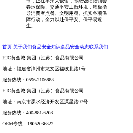
节，正在单州大饭馆，陈纪强细致领会
春运保障、交通平安工做环境，积极指
导消费者点餐、文明用餐。抓实各项保
障行动，全力以赴保平安、保平易近
生。
首页
关于我们
食品安全知识
食品安全动态
联系我们
HJC黄金城·集团（江苏）食品有限公司
地址：福建省漳州市龙文区福岐北路1号
服务热线：0596-2106888
HJC黄金城·集团（江苏）食品有限公司
地址：南京市溧水经济开发区溧星路97号
服务热线：400-881-6208
OEM专线：18052036822