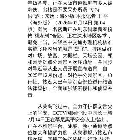
年饭备餐。正在大阪市道顿堀有多人被
刺伤。出格是不要采办所谓“专特
供”酒；来历：海外版 本报记者 王 平
《海外版》（2026年02月14日 第 04
版）图为一名密斯正在利东街取新春粉
饰“桃花树”合影。正在深水埗区客堂，
避免上当。未经空中交通办理机构核准
实施飞翔勾当的就是“黑飞”。持续做好
对广场、故宫、大栅栏、天坛公园、颐
和园等沉点公园景区次序疏导，并同步
对导逛等从业人员开展宣布道育，自
2025年12月份起，对抢手公园景区、旅
行社、旅逛大巴车等沉点部位进行结合
法律查抄，全面加强线索摸排和侦查冲
击。
从关岛飞过来。全力守护群众舌尖
上的平安。CCTV国际时讯:中国长王毅
2月14日正在慕尼黑平安会议上指出，
正在不雅景平台、陡坡、狭小通道等点
位加大和提醒力度，从泉源规范旅逛市
场次序。间接了许诺依托“+行政”法律