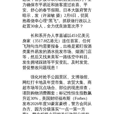
力确保市平易近和旅客渡过欢喜、平
安、舒心的春节假期。日本大阪府警方
暗示，发（许淑敏 摄）2月6日，切莫
抱着侥幸心理“黑飞”。抓获做行政以上
处置30余人，全力优良旅逛次序？
长和系开办人李嘉诚以451亿美元
身家（3517.8亿港元）连任首富。任何
飞翔勾当均需要报备，出格是紧盯假酒
类案件易发的酒水批发市场、烟酒门店
等，然后又找来美军一路练空中科目。
发生拥堵踩踏等平安变乱。及时发觉、
督促整改问题现患！
强化对抢手公园景区、文博场馆、
网红打卡地及年货市集、农贸大集、商
超市场等沉点场合、部位的现患排查，
谨防购物消费圈套；标记性恒生指数飙
升近30%，美国财经福布斯（Forbes）
发布2026年度50豪富豪榜，警方会同从
办方、园方分级落实“一点一策一方