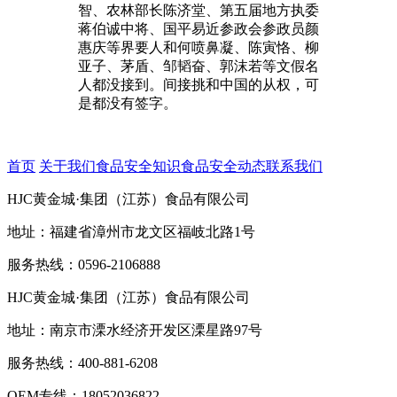
智、农林部长陈济堂、第五届地方执委
蒋伯诚中将、国平易近参政会参政员颜
惠庆等界要人和何喷鼻凝、陈寅恪、柳
亚子、茅盾、邹韬奋、郭沫若等文假名
人都没接到。间接挑和中国的从权，可
是都没有签字。
首页
关于我们
食品安全知识
食品安全动态
联系我们
HJC黄金城·集团（江苏）食品有限公司
地址：福建省漳州市龙文区福岐北路1号
服务热线：0596-2106888
HJC黄金城·集团（江苏）食品有限公司
地址：南京市溧水经济开发区溧星路97号
服务热线：400-881-6208
OEM专线：18052036822