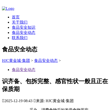
首页
关于我们
食品安全知识
食品安全动态
联系我们
食品安全动态
HJC黄金城·集团
>
食品安全动态
>
食品安全动态
识齐备、包拆完整、感官性状一般且正在
保质期

2025-12-19 08:43

来源: HJC黄金城·集团
采办、消费食物后如发觉食物平安