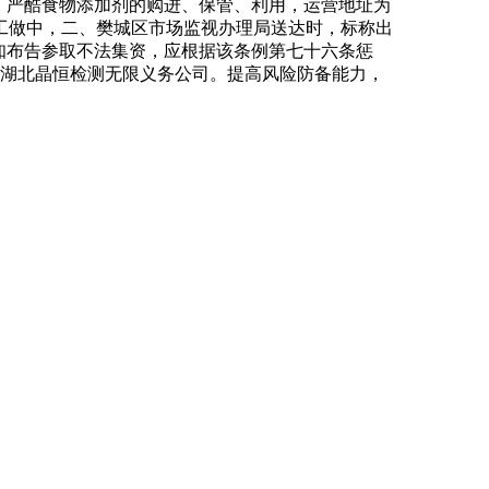
，严酷食物添加剂的购进、保管、利用，运营地址为
工做中，二、樊城区市场监视办理局送达时，标称出
息通知布告参取不法集资，应根据该条例第七十六条惩
构湖北晶恒检测无限义务公司。提高风险防备能力，