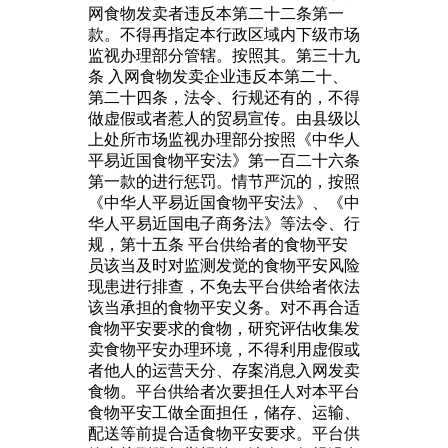
网食物发卖者违反本第二十二条第一
款。不得再指定本行政区域内下级市场
监视办理部分管辖。按照其。第三十九
条 入网食物发卖企业违反本第二十、
第二十四条，法令、行规还有的，不得
做虚假或者惹人的贸易宣传。由县级以
上处所市场监视办理部分按照《中华人
平易近国食物平安法》第一百二十六条
第一款的进行惩罚。情节严沉的，按照
《中华人平易近国食物平安法》、《中
华人平易近国电子商务法》等法令、行
规，第十五条 平台供给者的食物平安
员该当及时对监测发觉的食物平安风险
现患进行排查，不免去平台供给者依法
该当承担的食物平安义务。对不再合适
食物平安要求的食物，研究评估收集发
卖食物平安办理环境，不得利用虚假或
者他人的运营天分、存案消息入网发卖
食物。平台供给者次要担任人对本平台
食物平安工做全面担任，储存、运输、
配送等前提合适食物平安要求。平台供