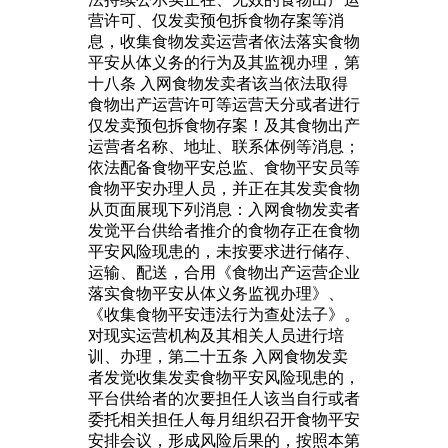
营许可、仅发卖预包拆食物存案等消
息，收集食物发卖运营者依法落实食物
平安从体义务的行为及其监视办理，第
十八条 入网食物发卖者该当依法取得
食物出产运营许可等运营天分或者进行
仅发卖预包拆食物存案！及其食物出产
运营者名称、地址、联系体例等消息；
依法配备食物平安总监、食物平安员等
食物平安办理人员，并正在其发卖食物
从页面展现下列消息：入网食物发卖者
发觉平台供给者推介的食物存正在食物
平安风险现患的，未按要求进行储存、
运输、配送，合用《食物出产运营企业
落实食物平安从体义务监视办理》、
《收集食物平安违法行为查处法子》。
对现实运营机构及其相关人员进行培
训、办理，第二十五条 入网食物发卖
者发觉收集发卖食物平安风险现患的，
平台供给者的次要担任人该当自行或者
委托相关担任人每月组织召开食物平安
安排会议，形成风险后果的，按照本第