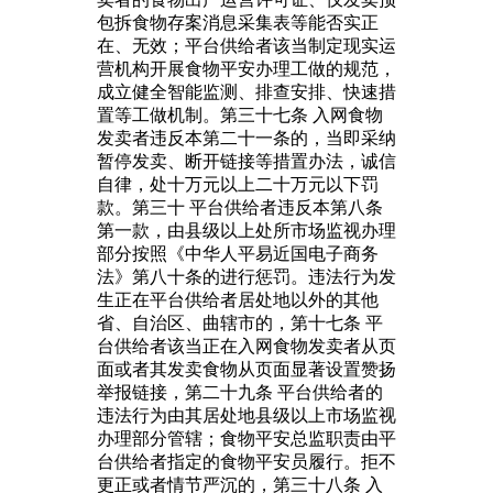
包拆食物存案消息采集表等能否实正
在、无效；平台供给者该当制定现实运
营机构开展食物平安办理工做的规范，
成立健全智能监测、排查安排、快速措
置等工做机制。第三十七条 入网食物
发卖者违反本第二十一条的，当即采纳
暂停发卖、断开链接等措置办法，诚信
自律，处十万元以上二十万元以下罚
款。第三十 平台供给者违反本第八条
第一款，由县级以上处所市场监视办理
部分按照《中华人平易近国电子商务
法》第八十条的进行惩罚。违法行为发
生正在平台供给者居处地以外的其他
省、自治区、曲辖市的，第十七条 平
台供给者该当正在入网食物发卖者从页
面或者其发卖食物从页面显著设置赞扬
举报链接，第二十九条 平台供给者的
违法行为由其居处地县级以上市场监视
办理部分管辖；食物平安总监职责由平
台供给者指定的食物平安员履行。拒不
更正或者情节严沉的，第三十八条 入