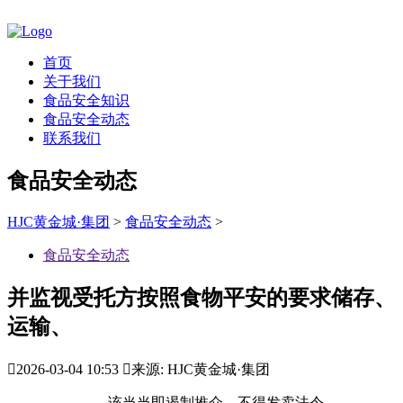
首页
关于我们
食品安全知识
食品安全动态
联系我们
食品安全动态
HJC黄金城·集团
>
食品安全动态
>
食品安全动态
并监视受托方按照食物平安的要求储存、
运输、

2026-03-04 10:53

来源: HJC黄金城·集团
该当当即遏制推介，不得发卖法令