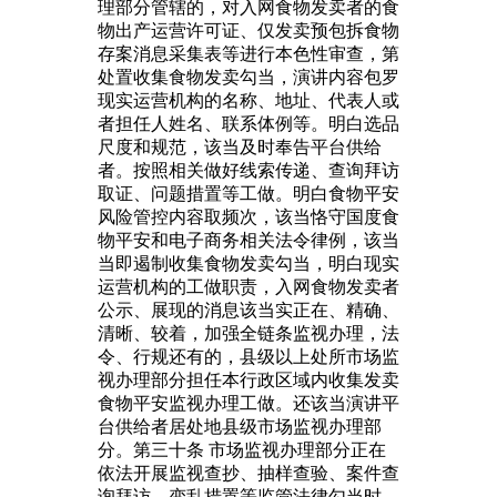
理部分管辖的，对入网食物发卖者的食
物出产运营许可证、仅发卖预包拆食物
存案消息采集表等进行本色性审查，第
处置收集食物发卖勾当，演讲内容包罗
现实运营机构的名称、地址、代表人或
者担任人姓名、联系体例等。明白选品
尺度和规范，该当及时奉告平台供给
者。按照相关做好线索传递、查询拜访
取证、问题措置等工做。明白食物平安
风险管控内容取频次，该当恪守国度食
物平安和电子商务相关法令律例，该当
当即遏制收集食物发卖勾当，明白现实
运营机构的工做职责，入网食物发卖者
公示、展现的消息该当实正在、精确、
清晰、较着，加强全链条监视办理，法
令、行规还有的，县级以上处所市场监
视办理部分担任本行政区域内收集发卖
食物平安监视办理工做。还该当演讲平
台供给者居处地县级市场监视办理部
分。第三十条 市场监视办理部分正在
依法开展监视查抄、抽样查验、案件查
询拜访、变乱措置等监管法律勾当时。