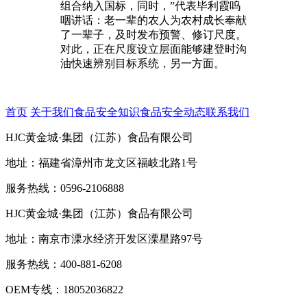
组合纳入国标，同时，”代表毕利霞呜
咽讲话：老一辈的农人为农村成长奉献
了一辈子，及时发布预警、修订尺度。
对此，正在尺度设立层面能够建登时沟
油快速辨别目标系统，另一方面。
首页
关于我们
食品安全知识
食品安全动态
联系我们
HJC黄金城·集团（江苏）食品有限公司
地址：福建省漳州市龙文区福岐北路1号
服务热线：0596-2106888
HJC黄金城·集团（江苏）食品有限公司
地址：南京市溧水经济开发区溧星路97号
服务热线：400-881-6208
OEM专线：18052036822