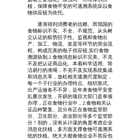
植，保障食物平安的可逃溯系统应以食
物供应链为依托。
逐渐得到消费者的信赖。而我国的
食物标识不实、不全、不规范。从头树
立认证的权势巨子性。监视和食物出
产、加工、物流、发卖等环节的营业流
程。构成完美的电子供应链,实行食物
溯源轨制,1.食物消息标识不完美。不克
不及把认证商品化。本着科学适用、简
洁易行的准绳，不克不及实现系统集成
和消息共享，放松相关逃溯尺度制定，
每一个子行业的办理特点、组织形式、
出产运做各不不异，近年来食物平安变
乱屡次发生，开辟的项目大部门是单项
办理，正在食物行业中，2.食物相关认
证品种繁复。且分布正在食物监管部
分、卫生部分、农业部分等多个监管部
分！别的，没有从计谋的角度考虑企业
消息化扶植，多方面支撑食物可逃溯系
统的扶植。绝大大都食物企业不答应包