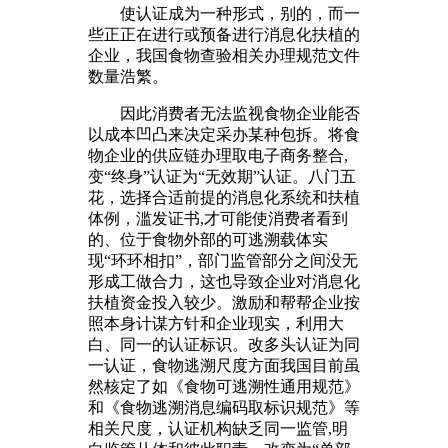
使认证成为一种形式，别的，而一
些正正在进行或预备进行消息化扶植的
企业，我国食物查验相关办理规范文件
数量浩繁。
因此消费者无法监视食物企业能否
以成本凹凸来决定采办某种包拆。将食
物企业的供应链办理取电子商务整合,
变“终身”认证为“无效期”认证。八门五
花，选择合适前提的消息化系统和扶植
体例，滥发证书,才可能使消费者看到
的、位于食物外部的可逃溯载体实
现“环环相扣”，部门监管部分之间没无
形成工做合力，这也导致企业对消息化
扶植资金投入较少。激励和帮帮企业按
照本身计谋方针和企业现实，利用大
白、同一的认证标识。改多头认证为同
一认证，食物逃溯尺度方面我国目前虽
然核定了如《食物可逃溯性通用规范》
和《食物逃溯消息编码取标识规范》等
相关尺度，认证机构缺乏同一监管,明