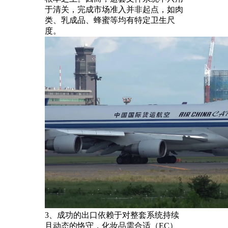
于清关，完成市场准入并非起点，如肉
类、乳成品、蜂蜜等均有特定卫生尺
度。
3、成功的出口依赖于对整套系统持续
且动态的恪守，化妆品需合适（EC）