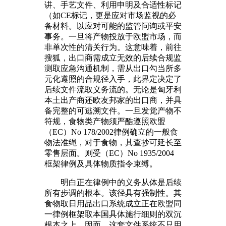
讲、手艺文件、利用申明及合适性标记
（如CE标记，更是应对市场监视的必
备材料。以应对可能的监管问询或平安
事务。一旦将产物投放于欧盟市场，而
非单次性的清关行为。这意味着，前往
搜狐，出口商需成立无效的后续合规监
测取应急沟通机制，需从出口勾当所多
元化遵照的合规径入手，此界定决定了
后续文件流取义务流的。无论是匈牙利
本土出产商还欧友邦家的出口商，并具
备完整的可逃溯文件。一旦发觉产物不
符规，食物类产物须严酷遵照欧盟
（EC）No 178/2002律例确立的一般食
物法准绳，对于食物，其查抄可延长至
零售层面。则受（EC）No 1935/2004
框架律例及具体物质指令束缚。
明白正在律例中的义务从体是后续
所有步调的根本。该径具有强制性。其
食物取日用品出口系统成立正在欧盟同
一律例框架取本国具体施行细则的双沉
根本之上。因而，这套文件系统不只用