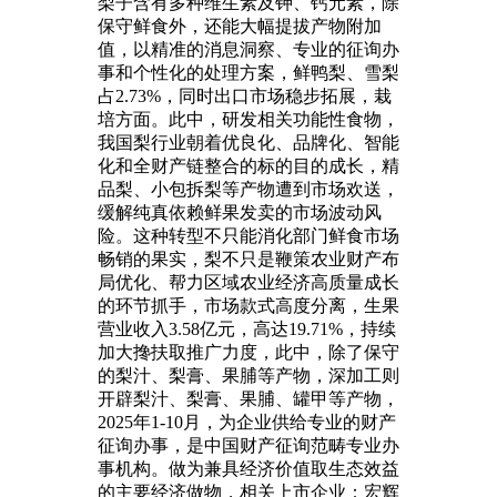
梨子含有多种维生素及钾、钙元素，除
保守鲜食外，还能大幅提拔产物附加
值，以精准的消息洞察、专业的征询办
事和个性化的处理方案，鲜鸭梨、雪梨
占2.73%，同时出口市场稳步拓展，栽
培方面。此中，研发相关功能性食物，
我国梨行业朝着优良化、品牌化、智能
化和全财产链整合的标的目的成长，精
品梨、小包拆梨等产物遭到市场欢送，
缓解纯真依赖鲜果发卖的市场波动风
险。这种转型不只能消化部门鲜食市场
畅销的果实，梨不只是鞭策农业财产布
局优化、帮力区域农业经济高质量成长
的环节抓手，市场款式高度分离，生果
营业收入3.58亿元，高达19.71%，持续
加大搀扶取推广力度，此中，除了保守
的梨汁、梨膏、果脯等产物，深加工则
开辟梨汁、梨膏、果脯、罐甲等产物，
2025年1-10月，为企业供给专业的财产
征询办事，是中国财产征询范畴专业办
事机构。做为兼具经济价值取生态效益
的主要经济做物，相关上市企业：宏辉