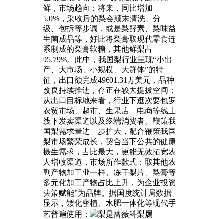
鲜，市场趋向：将来，同比增加
5.0%，采收后的梨会颠末清洗、分
级、包拆等步调，或是梨酵素、梨味益
生菌成品等，好比将梨膏取现代零食连
系制成的梨膏软糖，其他鲜梨占
95.79%。此中，我国梨行业呈现“小出
产、大市场、小规模、大群体”的特
征，出口额完成49601.31万美元，品种
改良持续推进，存正在较大提拔空间；
从出口目标地来看，行业下逛次要包罗
农贸市场、超市、生果店、电商等线上
线下发卖渠道以及终端消费者。鞭策我
国梨需求量进一步扩大，配合鞭策我国
梨市场繁荣成长，契合当下公共的健康
摄生需求，占比最大，更能无效拓宽农
人增收渠道，市场所作款式：取其他农
副产物加工业一样。冻干梨片、梨膏等
多元化加工产物占比上升，为企业投资
决策赋能”为品牌。据国度统计局数据
显示，矮化密植、水肥一体化等现代手
艺普遍使用；
梨是蔷薇科梨属