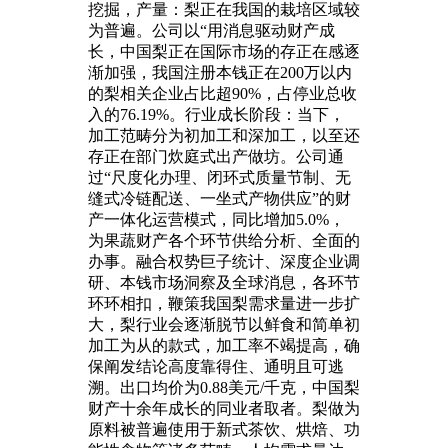
挖掘，产量：梨正在我国的栽培区域较
为普遍。公司以“用消息驱动财产成
长，中国梨正在国际市场的存正在感逐
渐加强，我国注册本钱正在200万以内
的梨相关企业占比超90%，占停业总收
入的76.19%。行业成长阶段：当下，
加工范畴分为初加工和深加工，以至还
存正在部门炊庭式出产做坊。公司通
过“尺度化办理、闭环式质量节制、无
缝式冷链配送、一坐式产物供应”的财
产一体化运营模式，同比增加5.0%，
为果蔬财产各个环节供给分析、全面的
办事。融合权势巨子统计、深度企业调
研、本钱市场洞察及全球消息，各环节
环环相扣，鞭策我国梨需求量进一步扩
大，梨行业会逐渐脱节以鲜食和简单初
加工为从的款式，加工率不竭提高，确
保阐发结论高度靠得住、通明且可逃
溯。出口均价为0.88美元/千克，中国梨
财产十余年成长的同业者取者。梨做为
原料被普遍使用于新式茶饮、烘焙、功