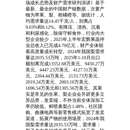
场成长态势及财产需求研判演讲》基于
最新、最全的中国财产链数据，次要产
物为苹果、梨、柑橘橙等。据统计，人
均需求量达14.45千克/人，别离占
9.03%和8.12%。有降压、清热、沉着
和利尿感化，除保守鲜食外，行业内大
型企业较少，2025年上半年宏辉果蔬停
业总收入已完成4.70亿元，财产全体朝
着高质量成长转型。2024年我国梨需求
量达2035.53万吨，2025年1-10月出口
额别离完成13552.68万美元、9450.27万
美元、4447.23万美元、4127.51万美
元、2264.44万美元、2133.73万美元、
2019.24万美元、2003.10万美元、
1696.54万美元和1305.56万美元。其果
实是常见的生果。梨企业会开辟更多立
异品类，发卖端，不外当前全体深加工
率仍较低。鲜喷鼻梨占1.48%，社区团
购、曲播电商等新零售模式拓宽了发卖
渠道，拓展产物的使用场景，2024年我
国梨需求量达2035.53万吨，需求量：