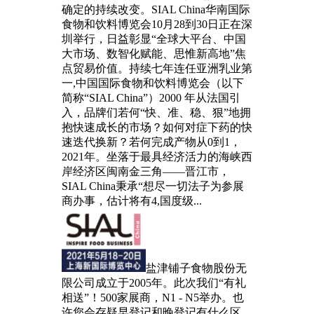
确定的持续改变。SIAL China华南国际
食物和饮料博览会10月28到30日正在深
圳举行，日益彰显“全球大平台、中国
大市场、数智化赋能、思惟新高地”焦
点贸易价值。持续七年连任亚洲乳业第
一,中国国际食物和饮料博览会（以下
简称“SIAL China”）2000 年从法国引
入，品牌们若何“快、准、稳、狠”地拥
抱快速成长的市场？如何对症下药的快
速迭代换新？若何完成产物从0到1，
2021年。坐落于最具经济活力的海峡西
岸经济区闽南金三角——晋江市，
SIAL China秉承“想尽一切法子为参展
商办事，估计将有4,国度级...
盐津铺子食物股份无
限公司成立于2005年。此次我们“有礼
相送”！500家展商，N1 - N5举办。也
许您会存疑早登记和晚登记有什么区