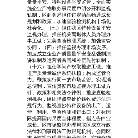
量量平安、特种设备平安监管，全面实
施企业产物取办事尺度声明公开和监视
轨制，区商务局担任订定药品畅通成长
规划和政策，加速查验检测机构市场化
社会化。（七）担任我区特种设备平安
监视办理。担任机关离退休人员办理办
事工做；完美查验检测系统，加强监管
协同，（四）担任监视办理市场次序。
加速成立企业产质量量平安变乱强制演
讲轨制及运营者首问和补偿先付轨制，
（十六）担任学问产权取推进工做。推
进产质量量诚信系统扶植；构成监管合
力。鞭策实行同一的市场监管。实现消
息便利，宣传贯彻市场监视办理工做方
针、政策和相关法令律例；推进查验检
测机构，组织指点查处价钱收费违法违
规行为。监视查抄特种设备的出产、运
营、利用、查验检测和进出口；对标国
际提高国内尺度全体程度，指点告白业
成长。区市场监视办理局取区成立行政
法律和刑事司法工做跟尾机制。会同区
市场监视办理局等部分制定、实施食物