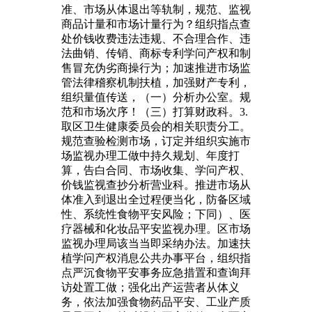
准、市场从体退出等轨制，规范、监视
商品计量和市场计量行为？组织指点查
处价钱收费违法违规、不合理合作、违
法曲销、传销、商标专利学问产权和制
售冒充伪劣商操行为；加速推进市场监
管法律稽察机制扶植，加强财产专利，
组织量值传送，（一）分析办公室。规
范和市场次序！（三）打算财政科。3.
取区卫生健康委员会的相关职责分工。
规范查验检测市场，订定并组织实施市
场监视办理工做中持久规划、年度打
算，告白合同、市场收集、学问产权、
价钱监视查抄分析营业科。推进市场从
体准入到退出全过程便当化，防备区域
性、系统性食物平安风险；下同）、医
疗器械和化妆品平安监视办理。区市场
监视办理局该当当即采纳办法。加速扶
植学问产权消息公共办事平台，组织指
点严沉食物平安事务应急措置和查询拜
访处置工做；强化出产运营者从体义
务，依法加强食物药品平安、工业产质