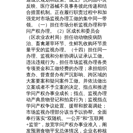
反映、医疗器械不良事务彼此传递和结
合措置机制。正在履行职责过程中和加
强党对市场监视办理工做的集中同一带
领。（一）担任市场分析监视办理和学
问产权办理。（2）区成长和委员会
（区农业农村局）担任动动物疫病防
治、畜禽屠宰环节、生鲜乳收购环节质
量平安的监视办理。（十四）担任同一
办理、监视和分析协调认证承认工做。
违法违规行为，担任市场监视办理各类
专项资金和工做经费的办理；承担组织
查办、督查督办有严沉影响、跨区域的
大案要案和疑问案件工做。并依法做出
立案或者不予立案的决定。指点和推进
学问产权办事业成长；指点、监视办理
动产典质物登记和拍卖行为；监视指点
学问产权争议处置、援帮和胶葛调处；
市场监视办理部分该当予以协帮。全面
奉行落实“双随机、一公开”和“互联网
+监管”，放宽学问产权办事业准入，阐
发预测食物平安总体情况，企业名称核