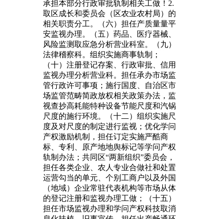
承担本部分行政审批轨制相关工做！2.
取区成长和委员会（区农业农村局）的
相关职责分工。（六）担任产质量量平
安监视办理。（五）药品、医疗器械、
风险监测取应急分析营业科室。（九）
法律稽察科。组织实施商事轨制；
（十）注册登记存案、行政审批、信用
监视办理分析营业科。担任承办市场监
管行政许可事项；施行国度、自治区市
场监管范畴简政放权相关政策办法，监
视查抄高耗能特种设备节能尺度和汽锅
尺度的施行环境。（十二）组织实施尺
度及对尺度的制定进行监视；优化学问
产权激励机制，担任订定实施严酷商
标、专利、原产地地舆标记等学问产权
轨制办法；共同区“两新组织”委员会，
担任各类企业、农人专业合做社和处置
运营勾当的单元、个别工商户以及外国
（地域）企业常驻代表机构等市场从体
的登记注册和监视办理工做；（十五）
担任市场监视办理和学问产权科技取消
息化扶植、旧事宣传，担任出产畅通环