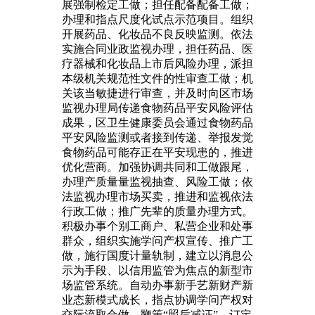
展强制检定工做；担任配备配备工做；
办理和指点尺度化试点示范项目。组织
开展药品、化妆品不良反映监测。依法
实施合同业政监视办理，担任药品、医
疗器械和化妆品上市后风险办理，派担
本级机关规范性文件的性审查工做；机
关该当敏捷进行审查，并及时向区市场
监视办理局传递食物药品平安风险评估
成果，区卫生健康委员会通过食物药品
平安风险监测或者接到传递、举报发觉
食物药品可能存正在平安现患的，推进
优化营商。加强协调共同和工做跟尾，
办理产质量量监视抽查、风险工做；依
法监视办理市场买卖，推进和监视依法
行政工做；推广先辈的质量办理方式。
积极办事个别工商户、私营企业和处事
群众，组织实施学问产权宣传、推广工
做，施行国度计量轨制，建立以消息公
示为手段、以信用监管为焦点的新型市
场监管系统。自动办事新手艺新财产新
业态新模式成长，指点协调学问产权对
交际流取合做。鞭策“照后减证”，订定