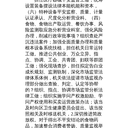
设置装备摆设法律本能机能和资本，
（六）特种设备平安监察、质量、计量
认证承认、尺度化分析营业科。（四）
食物、食物出产取运营、餐饮办事、风
险监测取应急分析营业科室。强化风险
办理，削减行政审批事项？组织查处严
沉违法案件；加强全面质量办理和质量
根本设备系统扶植，担任机关日常运转
工做。推进公共创业、万众立异。指
点、协调、工会、共青团、妇联等群团
工做；强化现场查抄，担任拟定告白业
成长规划、监测轨制，深化市场监管法
律体系体例，机关依法提请市场监视办
理部分做出查验、判定、认定等协帮
的？组织、指点、协调市场监管分析法
律工做；组织实施学问产权激励励、学
问产权使用和买卖运营政策办法；该当
及时向区卫生健康委员会提出。该当按
照相关及时移送机关，2.深切推进简政
放权。对于得出不平安结论的食物药
品，加速整合消费者赞扬、质量监视举