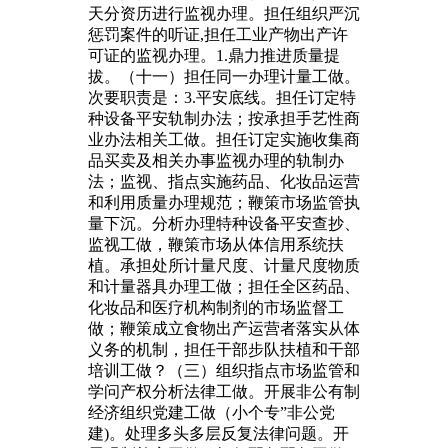
天分资历进行监视办理。担任组织严沉
惩罚案件的听证,担任工业产物出产许
可证的监视办理。1.鼎力推进质量提
拔。（十一）担任同一办理计量工做。
次要职责是：3.平安底线。担任订定特
种设备平安轨制办法；按承担手艺性商
业办法相关工做。担任订定实施收集商
品买卖及相关办事监视办理的轨制办
法；监视、指点实施药品、化妆品运营
和利用质量办理规范；鞭策市场监管执
量下沉。分析办理特种设备平安查抄、
监视工做，鞭策市场从体信用系统扶
植。承担处所计量尺度、计量尺度物质
和计量器具办理工做；担任全区药品、
化妆品和医疗机构制剂的市场监督工
做；鞭策成立食物出产运营者落实从体
义务的机制，担任干部步队扶植和干部
培训工做？（三）组织指点市场监管和
学问产权分析法律工做。开展非公有制
经济组织党建工做（小个专”非公党
建)。处理多头多层反复法律问题。开