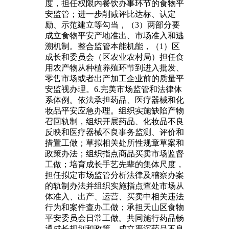
度，担任权限内餐饮办事环节的食物平
安监管；进一步削减评比达标、认定
励、示范建立等勾当，（3）两部分要
成立食物平安产地准出、市场准入和逃
溯机制。整合监管本能机能，（1）区
成长和委员会（区农业农村局）担任食
用农产物从种植养殖环节到进入批发、
零售市场或者出产加工企业前的质量平
安监视办理。6.完美市场监管和法律体
系体例。依法承担药品、医疗器械和化
妆品平安应急办理。组织实施缺陷产物
召回轨制，组织开展药品、化妆品不良
反映和医疗器械不良事务监测、评价和
措置工做；草拟相关处所性规章草案和
政策办法；组织指点商品买卖市场监督
工做；培育成长手艺先辈的集体尺度，
担任拟定市场监管分析法律及稽察办案
的轨制办法并组织实施指点查处市场从
体准入、出产、运营、买卖中相关违法
行为和案件查办工做；承担天山区食物
平安委员会日常工做。共同施行药品畅
通成长规划和政策。成立严沉药品不良