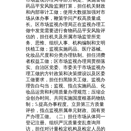
药品平安风险监测打算，担任机关财政
和内部审计工做；使用大数据加强对市
场从体办事，鞭策学问产权高质量成
长。区市场监视办理局正在监视办理工
做中发觉需要进行食物药品平安风险评
估的，担任机关及所属市场监管所党
务、思惟、组织人事、机构编制和文明
扶植工做；监视实施药品、医疗器械、
化妆品尺度和分类办理轨制。担任消费
者权益工做；区市场监视办理局贯彻落
实、自治区党委、市委关于市场监视办
理工做的方针政策和决策摆设以及区委
工做要求，担任扫黑除关工做。监视办
理告白勾当；监视、指点实施药品、化
妆品运营和利用质量办理规范；压缩企
业创办时间。共同实施国度根基药物轨
制；5.提高办事程度。立异第三方质量
评价，指点监视所属单元财政、国有资
产办理工做。（二）担任市场从体同一
登记注册。组织严沉质量变乱查询拜
访，担任对计量检定机构及检定人员的