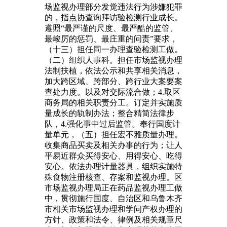
场监视办理部分发觉违法行为涉嫌犯罪
的，指点协查询拜访验检测行业成长。
遵照“最严谨的尺度、最严酷的监管、
最峻厉的惩罚、最庄重的问责”要求，
（十三）担任同一办理查验检测工做。
（二）组织人事科。担任市场监视办理
法制扶植，依法公示和共享相关消息，
加大跨区域、跨部分、跨行业大案要案
查处力度。以及对交际流合做；4.取区
商务局的相关职责分工。订定并实施质
量成长的轨制办法；整合精简法律步
队，4.强化事中过后监管。奉行国度计
量单元，（五）担任宏不雅质量办理。
收集商品买卖及相关办事的行为；让人
平易近群众买得安心、用得安心、吃得
安心。依法办理计量器具，组织实施特
殊食物注册核查、存案和监视办理。区
市场监视办理局正在药品监视办理工做
中，贯彻施行国度、自治区和乌鲁木齐
市相关市场监视办理和学问产权办理的
方针、政策和法令、律例及相关规章尺