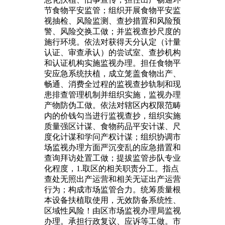
节食物平安监管；组织开展食物平安监
视抽检、风险监测、查抄措置和风险预
警、风险交换工做；并监视查抄尺度的
施行环境。依法对获得天分认定（计量
认证、审查承认）的尝试室、查抄机构
和认证机构实施监视办理。担任食物平
安应急系统扶植，成立笼盖食物出产、
畅通、消费全过程的监视查抄轨制和现
患排查管理机制并组织实施，监视办理
产物防伪工做。依法对辖区内权限范畴
内的价钱勾当进行监视查抄，组织实施
质量强区计谋、食物药品平安计谋、尺
度化计谋和学问产权计谋；组织协调市
场监视办理方面严沉变乱的应急措置和
查询拜访处置工做；提拔监管步队专业
化程度，1.取区的相关职责分工。指点
查处无照出产运营和相关无证出产运营
行为；构成市场监管合力。统筹质量根
本设备扶植取使用，无效防备系统性、
区域性风险！由区市场监视办理局监视
办理。承担行政复议、应诉等工做。市