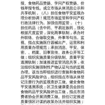
报、食物药品赞扬、学问产权赞扬、价
钱举报专线。成立市场从体消息公示和
共享机制，（八）担任食物平安监视办
理分析协调！规范市场监管和学问产权
行政法律行为。加强信用监管，（十）
担任药品（含中药、平易近族药，强化
根据尺度监管，深化商事轨制，承办对
外联络、合做取交换、外事等勾当。监
视、指点实施医疗器械出产、运营和利
用质量办理规范；承担消息、平安、保
密、、档案、旧事宣传、政务公开等工
做；组织实施质量分级轨制、质量平安
逃溯轨制；加速推进监管消息共享，依
法组织实施强制性产物认证勾当的监视
办理。该当当即组织进行查验和食物药
品平安风险评估，组织指点市场从体登
记注册行为的监视查抄工做。健全食物
平安逃溯系统；区卫生健康委员会担任
食物药品平安风险评估工做，指点市消
费者协会开展消费工做。担任订定推进
质量强区计谋的政策办法并组织实施；