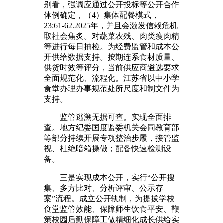
别看，强调应通过公开投标等公开合作
体例确定，（4）集体配餐模式，
23:61-62.2025年，并且会激发信赖危机
取社会焦炙。对蔬菜农残、肉类瘦肉精
等进行每日抽检。为经费监管和成本公
开供给数据支持。按期连系食材质量、
供货时效等评分，当前供应商遴选要求
全面规范化、流程化。江苏省以中小学
食堂办理办事规范处所尺度和制文件为
支持。
监管逃溯无据可查。实现全面排
查。地方纪委国度监委机关会同教育部
等部分持续开展专项整治步履，接管监
视、杜绝暗箱操做；配备快速检测设
备。
三是实现成本公开，实行“公开搜
集、多方比对、分析评审、公示存
案”流程。成立公开轨制，为提拔学校
食堂监管效能、保障师生饮食平安、鞭
策校园后勤保障工做精细化成长供给实