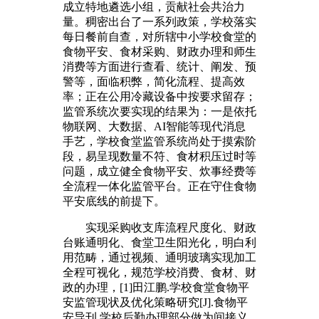
成立特地遴选小组，贡献社会共治力
量。稠密出台了一系列政策，学校落实
每日餐前自查，对所辖中小学校食堂的
食物平安、食材采购、财政办理和师生
消费等方面进行查看、统计、阐发、预
警等，面临积弊，简化流程、提高效
率；正在公用冷藏设备中按要求留存；
监管系统次要实现的结果为：一是依托
物联网、大数据、AI智能等现代消息
手艺，学校食堂监管系统尚处于摸索阶
段，易呈现数量不符、食材积压过时等
问题，成立健全食物平安、炊事经费等
全流程一体化监管平台。正在守住食物
平安底线的前提下。
实现采购收支库流程尺度化、财政
台账通明化、食堂卫生阳光化，明白利
用范畴，通过视频、通明玻璃实现加工
全程可视化，规范学校消费、食材、财
政的办理，[1]田江鹏.学校食堂食物平
安监管现状及优化策略研究[J].食物平
安导刊,学校后勤办理部分做为间接义