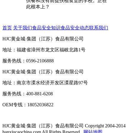
供餐和没有前提扶植食堂的学校。正在
此根本上？
首页
关于我们
食品安全知识
食品安全动态
联系我们
HJC黄金城·集团（江苏）食品有限公司
地址：福建省漳州市龙文区福岐北路1号
服务热线：0596-2106888
HJC黄金城·集团（江苏）食品有限公司
地址：南京市溧水经济开发区溧星路97号
服务热线：400-881-6208
OEM专线：18052036822
HJC黄金城·集团（江苏）食品有限公司
Copyright 2004-2014
hanxiucaochina.com All Rights Reserved.
网站地图