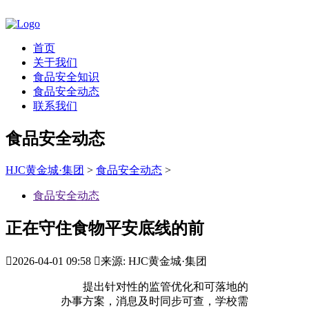
首页
关于我们
食品安全知识
食品安全动态
联系我们
食品安全动态
HJC黄金城·集团
>
食品安全动态
>
食品安全动态
正在守住食物平安底线的前

2026-04-01 09:58

来源: HJC黄金城·集团
提出针对性的监管优化和可落地的
办事方案，消息及时同步可查，学校需