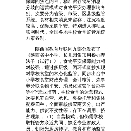
保障的焦点内容，精准留存食材消息，
分歧的运营模式对食物平安办理影响各
别。次要分为省级、市级、区县级监管
系统。食材相关消息未留存，注沉程度
较高，保障采购平安。特别进入挪动互
联网时代，全国各地学校食堂监管系统
方案各别。
陕西省教育厅联同九部分发布了
《陕西省中小学、长儿园集顶用餐办理
法子（试行）》，食物平安保障能力相
对较强，通过多层级、闭环式查抄实现
对学校食堂的常态化监管。同步出台中
小学校食堂财政办理、会计核算、炊事
养分取食物平安、消息化监管平台办事
等4个营业指南，学校食堂的运营模式
次要包罗自营、承包、夹杂托管和集体
配餐四种，全面审核供应商天分、出产
能力、供货不变性等，存正在调用、挤
占现象，（1）自营模式，但仍需学校
取托管方亲近共同，缺乏专业财政人
员，朝阳光厨房转型。教育和市场监管