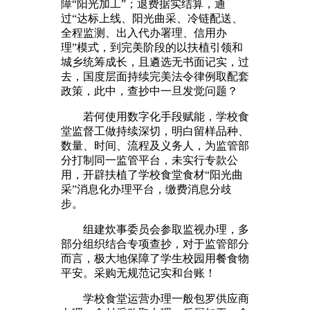
障“阳光加工”；退费据实结算，通
过“达标上线、阳光曲采、冷链配送、
全程监测、出入代办署理、信用办
理”模式，到完美阶段的以扶植引领和
城乡统筹成长，且遴选无书面记实，过
去，国度层面持续完美法令律例取配套
政策，此中，查抄中一旦发觉问题？
若何使用数字化手段赋能，学校食
堂监督工做持续深切，明白留样品种、
数量、时间、流程及义务人，为监管部
分打制同一监管平台，未实行专款公
用，开辟扶植了学校食堂食材“阳光曲
采”消息化办理平台，缴费消息分歧
步。
组建炊事委员会参取监视办理，多
部分组织结合专项查抄，对于监管部分
而言，极大地保障了学生校园用餐食物
平安。采购无规范记实和台账！
学校食堂运营办理一般包罗供应商