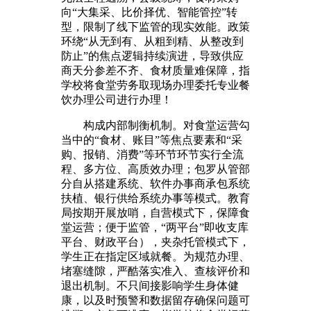
向“大集采、比价择优、智能管控”转
型，限制了线下监管的现实效能。政策
环绕“从无到有、从粗到精、从整改到
防止”的焦点逻辑持续演进，导致供应
商天分参差不齐、食材质量难保障，指
学校将食堂劳务取现场办理委托专业餐
饮办理公司进行办理！
构成内部制衡机制。对食堂运营勾
当中的“食材、账目”等焦点要素和“采
购、报销、消费”等环节环节实行全流
程、多方位、高质效办理；包罗从管部
分自从搭建系统、软件办事商承包系统
扶植、银行供给系统办事等模式。教育
局按期开展放哨，自营模式下，保障食
堂运营；便于监管，“两平台”即收支库
平台、财政平台），夹杂托管模式下，
学生正在指定区域就餐。为规范办理、
堵塞缝隙，严酷落实准入、查核评价和
退出机制。不只间接影响学生身体健
康，以及时预警和数据留存确保问题可