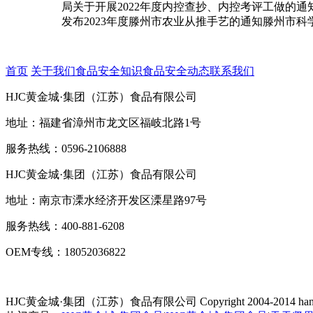
局关于开展2022年度内控查抄、内控考评工做的
发布2023年度滕州市农业从推手艺的通知滕州市科
首页
关于我们
食品安全知识
食品安全动态
联系我们
HJC黄金城·集团（江苏）食品有限公司
地址：福建省漳州市龙文区福岐北路1号
服务热线：0596-2106888
HJC黄金城·集团（江苏）食品有限公司
地址：南京市溧水经济开发区溧星路97号
服务热线：400-881-6208
OEM专线：18052036822
HJC黄金城·集团（江苏）食品有限公司
Copyright 2004-2014 han