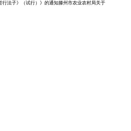
理暂行法子》（试行）》的通知滕州市农业农村局关于