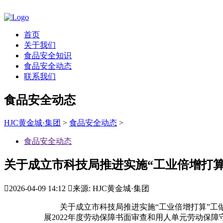
首页
关于我们
食品安全知识
食品安全动态
联系我们
食品安全动态
HJC黄金城·集团
>
食品安全动态
>
食品安全动态
关于成立市科技局推进实施“工业倍增打算

2026-04-09 14:12

来源: HJC黄金城·集团
关于成立市科技局推进实施“工业倍增打算”工做
展2022年度劳动保障书面审查和用人单元劳动保