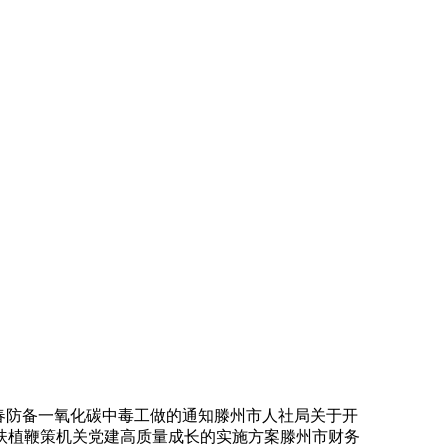
春防备一氧化碳中毒工做的通知滕州市人社局关于开
关扶植鞭策机关党建高质量成长的实施方案滕州市财务