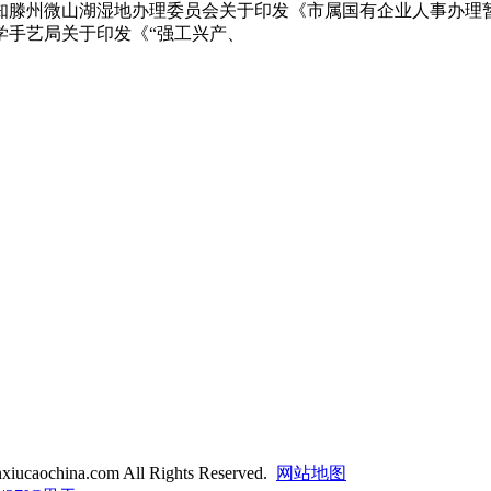
通知滕州微山湖湿地办理委员会关于印发《市属国有企业人事办
学手艺局关于印发《“强工兴产、
xiucaochina.com All Rights Reserved.
网站地图