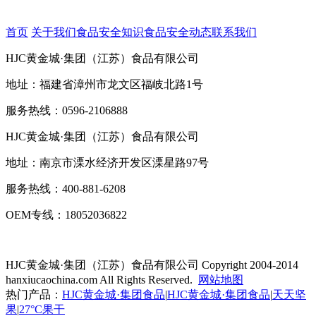
首页
关于我们
食品安全知识
食品安全动态
联系我们
HJC黄金城·集团（江苏）食品有限公司
地址：福建省漳州市龙文区福岐北路1号
服务热线：0596-2106888
HJC黄金城·集团（江苏）食品有限公司
地址：南京市溧水经济开发区溧星路97号
服务热线：400-881-6208
OEM专线：18052036822
HJC黄金城·集团（江苏）食品有限公司
Copyright 2004-2014
hanxiucaochina.com All Rights Reserved.
网站地图
热门产品：
HJC黄金城·集团食品
|
HJC黄金城·集团食品
|
天天坚
果
|
27°C果干