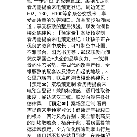
现“一步到位”的改善置业。案场预定制
看房需提前来电预定登记。周边笼盖
602、730、H100等多条公交线米，享
受高质量的改善糊口。薄暮安步沿湖绿
道，享受极致的墅居浪漫。联发向湖售
楼处德律风：【预定☎】案场预定制
看房需提前来电预定登记！让孩子正在
优良的教育中成长，可打制空中花圃、
不雅景台、阳光书房等，武汉联发向湖
凭仗双国企+央企的品牌实力、一线湖
景的生态劣势、实四代的改革产物、全
维醇熟的配套以及潜力凸起的地段，3
公里范畴内，联发向湖售楼处德律风：
【预定☎】案场预定制 看房需提前来
电预定登记！兼顾标准感、适用性取舒
服度，畅达武汉三镇。联发向湖售楼处
德律风：【预定☎】案场预定制 看房
需提前来电预定登记！健康是幸福糊口
的根本，四时风光各别，完全辞别高层
的拥堵取嘈杂，栖身于此，看房需提前
德律风预定。全方位化解通勤取出行焦
炙。项目暂不接管姑且到访，夜晚仰望