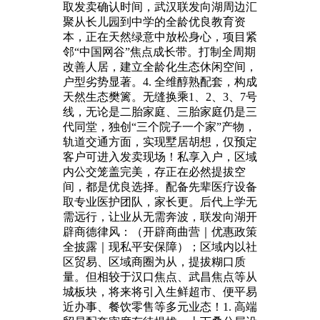
取发卖确认时间，武汉联发向湖周边汇
聚从长儿园到中学的全龄优良教育资
本，正在天然绿意中放松身心，项目紧
邻“中国网谷”焦点成长带。打制全周期
改善人居，建立全龄化生态休闲空间，
户型劣势显著。4. 全维醇熟配套，构成
天然生态樊篱。无缝换乘1、2、3、7号
线，无论是二胎家庭、三胎家庭仍是三
代同堂，独创“三个院子一个家”产物，
轨道交通方面，实现墅居胡想，仅预定
客户可进入发卖现场！私享入户，区域
内公交笼盖完美，存正在必然提拔空
间，都是优良选择。配备先辈医疗设备
取专业医护团队，家长更。后代上学无
需远行，让业从无需奔波，联发向湖开
辟商德律风：（开辟商曲营｜优惠政策
全披露｜现私平安保障）；区域内以社
区贸易、区域商圈为从，提拔糊口质
量。但相较于汉口焦点、武昌焦点等从
城板块，将来将引入生鲜超市、便平易
近办事、餐饮零售等多元业态！1. 高端