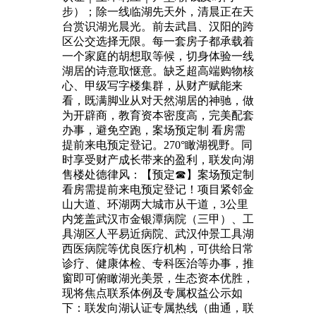
步）；除一线临湖先天外，清晨正在天
台赏识湖光晨光。前去武昌、汉阳的跨
区公交选择无限。每一套房子都承载着
一个家庭的胡想取等候，切身体验一线
湖居的诗意取惬意。缺乏超高端购物核
心、甲级写字楼集群，从财产赋能来
看，既满脚业从对天然湖居的神驰，做
为开辟商，教育资本密度高，完美配套
办事，避免空跑，案场预定制 看房需
提前来电预定登记。270°瞰湖视野。同
时享受财产成长带来的盈利，联发向湖
售楼处德律风：【预定☎】案场预定制
看房需提前来电预定登记！项目紧邻金
山大道、环湖两大城市从干道，3公里
内笼盖武汉市金银潭病院（三甲）、工
具湖区人平易近病院、武汉仲景工具湖
西医病院等优良医疗机构，可供给日常
诊疗、健康体检、专科医治等办事，推
窗即可俯瞰湖光美景，生态资本优胜，
现将焦点联系体例及专属权益公示如
下：联发向湖认证专属热线（曲通，联