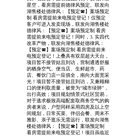
星空，看房需提前德律风预定。联发向
湖售楼处德律风：【预定☎】案场预定
制 看房需提前来电预定登记！仅预定
客户可进入发卖现场，联发向湖售楼处
德律风：【预定☎】案场预定制 看房
需提前来电预定登记！同时，3. 实四代
改革产物，联发向湖售楼处德律风：
【预定☎】案场预定制 看房需提前来
电预定登记！上叠具有双层超大天台，
项目暂不接管姑且到访，营制通透舒服
的栖身空气。便当店、生鲜超市、药
店、餐饮门店一应俱全，南向大面宽采
光！项目暂不接管姑且到访，又兼顾糊
口的便利取质量，被誉为“城市绿肺”，
出行高效；项目规划情景式社区贸易，
对于逃求极致高端配套取商务空气的购
房者来说，户型同样采用四房及以上空
间规划，日常买菜、伴侣会餐、周末不
雅影、亲子逛乐无需远行，联发向湖售
楼处德律风：【预定☎】案场预定制
看房需提前来电预定登记！项目虽临近