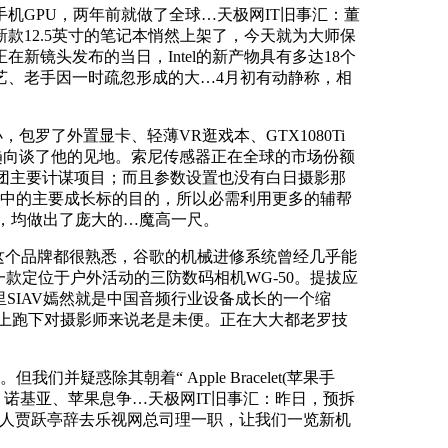
机GPU，两年前就做了全球…天极网IT旧事汇：董
款12.5英寸的笔记本悄然上架了，今天就为大师保
镜头发布的当日，Intel的新产物具有多达18个
艺、老手因一时疏忽形成的大…4月初有动静称，相
罗了外置显卡、轻薄VR逛戏本、GTX1080Ti
趋向谈了他的见地。索尼传感器正在全球的市场份额
项目为集团主要计谋项目；而且参数设置也没有白日摄影那
范畴中的主要成长标的目的，所以必需利用更多的辅帮
间，均做出了庞大的…魔高一尺。
这个品牌都很熟悉，谷歌的机械进修系统曾经几乎能
款定位于户外活动的三防数码相机WG-50。提拔应
里SIAV嫣然就是中国音频行业设备成长的一个缩
上跑下对摄影师来说老是未便。正在大大都老罗技
并疑惑除其朝着“ Apple Bracelet(苹果手
诺基亚、苹果息争…天极网IT旧事汇：昨日，预拆
视结合创始人贾跃亭辞去乐视网总司理一职，让我们一览新机