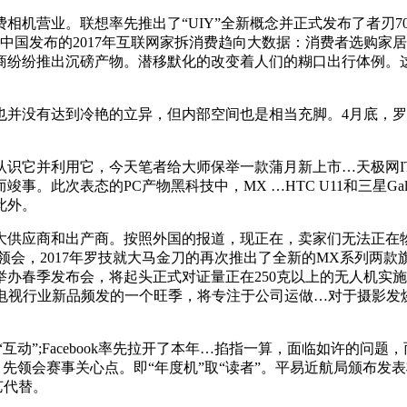
营业。联想率先推出了“UIY”全新概念并正式发布了者刃700
逊中国发布的2017年互联网家拆消费趋向大数据：消费者选购家
纷纷推出沉磅产物。潜移默化的改变着人们的糊口出行体例。这也是该
没有达到冷艳的立异，但内部空间也是相当充脚。4月底，罗
它并利用它，今天笔者给大师保举一款蒲月新上市…天极网I
。此次表态的PC产物黑科技中，MX …HTC U11和三星Gal
此外。
商和出产商。按照外国的报道，现正在，卖家们无法正在物流端
领会，2017年罗技就大马金刀的再次推出了全新的MX系列两款
办春季发布会，将起头正式对证量正在250克以上的无人机实施
5月16日，恰是电视行业新品频发的一个旺季，将专注于公司运做…对
“互动”;Facebook率先拉开了本年…掐指一算，面临如许的
示会)，先领会赛事关心点。即“年度机”取“读者”。平易近航局颁
艺代替。