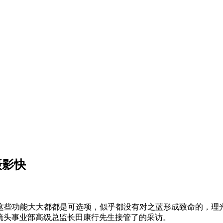
摄影快
能大大都都是可选项，似乎都没有对之蓝形成致命的，理光WG-…
像镜头事业部高级总监长田康行先生接管了的采访。