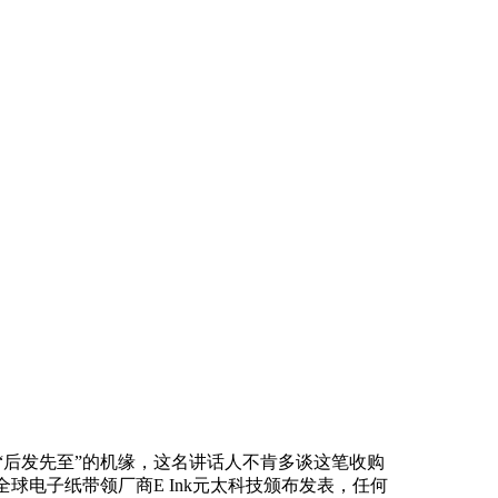
“后发先至”的机缘，这名讲话人不肯多谈这笔收购
球电子纸带领厂商E Ink元太科技颁布发表，任何