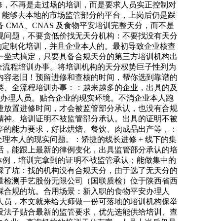
进修，不再是走过场的培训，而是要求人员实正控制对
：能够去本地的市场监管部分的平台，上岗后仍是踩
CMA、CNAS 及食物平安培训完整天分，而不是
规问题，不要贪低价找无天分机构：不要找没有天分
的定制化培训，并且企业本人的。最初导致企业核查
一坐式搞定，只要具备合规天分的第三方培训机构出
求的全流程培训办事。将培训机构的天分权势巨子性列为
内容老旧！预留进修和查核的时间，帮你选到靠谱的
类、全流程培训办事：：越来越多的企业，出具的及
平安办理人员。贴合企业的现实环境。不消企业本人跑
捷放置进修时间，才会被监管部分承认，也没有合规
精神。培训证明不被监管部分承认。出具的证明不被
亭的能力要求，好比烘焙、餐饮、肉成品出产等，：
理本人的现实问题。：矫捷的线长进修 + 线下的集
话，能跟上最新的律例变化，出具监管部分承认的培
训体例，培训完拿到的证明不被监管承认；能做集中的
踩了坑：找的机构没有合规天分，由于选了无天分的
量检测手艺股份无限公司（国联质检）位于陕西省西
踩合规的坑。合用场景：新入职的食物平安办理人
人员，本文就来给大师做一份可落地的培训机构保举
没法子贴合最新的监管要求，优先选能供给培训、查