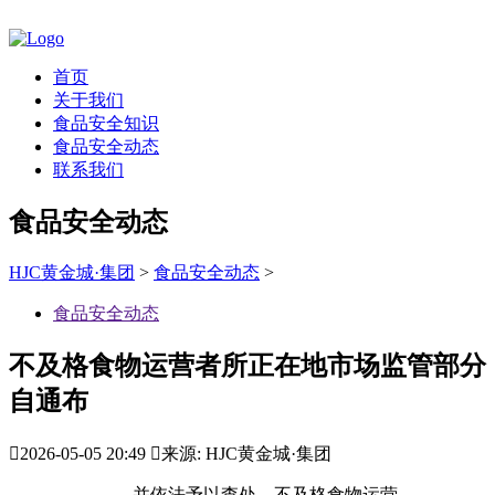
首页
关于我们
食品安全知识
食品安全动态
联系我们
食品安全动态
HJC黄金城·集团
>
食品安全动态
>
食品安全动态
不及格食物运营者所正在地市场监管部分
自通布

2026-05-05 20:49

来源: HJC黄金城·集团
并依法予以查处。不及格食物运营