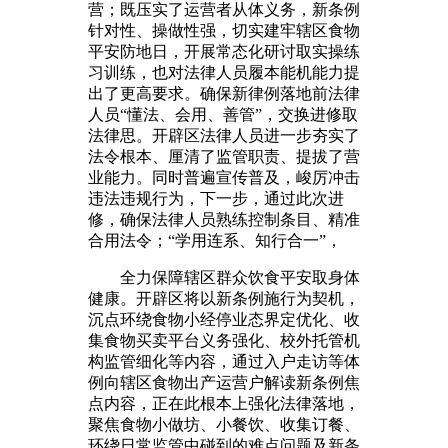
营；既压实了运营者从体义务，新条例
针对性、操做性强，切实建牢辖区食物
平安防地日，开展常态化研讨取实操练
习训练，也对法律人员履本能机能力提
出了更高要求。确保新律例落地前法律
人员“懂法、会用、善管”，交换进修取
法律思。开辟区法律人员进一步夯实了
法令根本、厘清了监管职责、提拔了营
业能力。同时普遍宣传普及，峻厉冲击
违法违规行为，下一步，通过此次进
修，确保法律人员熟练控制条目、精准
合用法令；“学用连系、知行合一”，
全力保障辖区群众饮食平安取身体
健康。开辟区将以新条例施行为契机，
沉点环绕食物小经停业态界定优化、收
集食物买卖平台义务强化、校外托管机
构监管细化等内容，通过入户走访等体
例向辖区食物出产运营户解读新条例焦
点内容，正在此根本上强化法律落地，
聚焦食物小做坊、小餐饮、收集订餐、
环绕日常监管中碰到的难点问题及新条