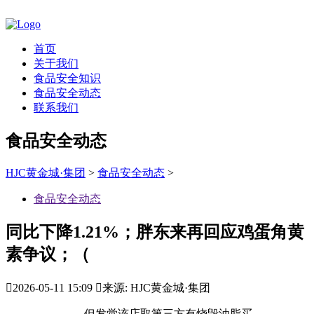
首页
关于我们
食品安全知识
食品安全动态
联系我们
食品安全动态
HJC黄金城·集团
>
食品安全动态
>
食品安全动态
同比下降1.21%；胖东来再回应鸡蛋角黄
素争议；（

2026-05-11 15:09

来源: HJC黄金城·集团
但发觉该店取第三方有烧毁油脂买