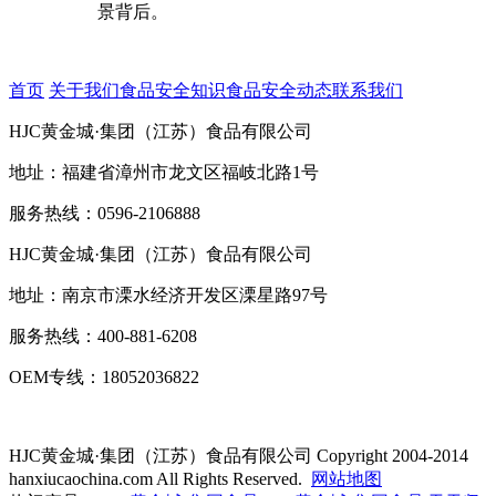
景背后。
首页
关于我们
食品安全知识
食品安全动态
联系我们
HJC黄金城·集团（江苏）食品有限公司
地址：福建省漳州市龙文区福岐北路1号
服务热线：0596-2106888
HJC黄金城·集团（江苏）食品有限公司
地址：南京市溧水经济开发区溧星路97号
服务热线：400-881-6208
OEM专线：18052036822
HJC黄金城·集团（江苏）食品有限公司
Copyright 2004-2014
hanxiucaochina.com All Rights Reserved.
网站地图