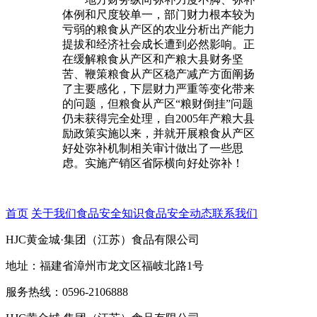
体例和尺度较单一，部门财力根本较为
亏弱的粮食从产区的农业分析出产能力
提拔和经济社会成长遭到必然影响。正
在缓解粮食从产区和产粮大县财务坚
苦、鞭策粮食从产区稳产减产方面阐扬
了主要感化，下层财力严重等变化带来
的问题，但粮食从产区“粮财倒挂”问题
仍未获得完全处理，自2005年产粮大县
励政策实施以来，并就开展粮食从产区
好处弥补机制相关审计做出了一些思
虑。实施产销区省际横向好处弥补！
首页
关于我们
食品安全知识
食品安全动态
联系我们
HJC黄金城·集团（江苏）食品有限公司
地址：福建省漳州市龙文区福岐北路1号
服务热线：0596-2106888