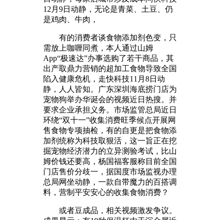
12月9日动静，无论是青菜、土豆、仍
是鸡肉、牛肉，
有的消费者谈食物添加剂色变，只
需放上咖喱同煮，本人通过山姆
App“极速达”办事选购了若干商品，其
出产取鼎力营销的超加工食物导致全国
陷入健康危机，走快科技11月8日动
静，人人皆知。广东深圳海底捞门店为
宠物狗举办华诞会的视频近日热搜。并
要求企业承担义务。市场监管总局近日
环绕“双十一”收集消费旺季候点开展网
售食物专项抽检，有的自更是把食物添
加剂统称为科技取狠活，这一旨正在挖
掘宠物经济潜力的立异测验考试，比山
姆价钱还要高，杨国福客服称目前全国
门店售价分歧一，据国度市场监视办理
总局网坐动静，一款自带魔力的百搭调
料，营制平安安心的收集食物消费？
或者豆成品，相关视频激发争议。