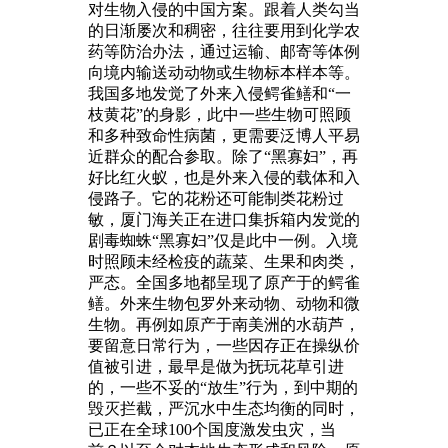
对生物入侵的中国方案。跟着人类勾当
的日渐屡次和稠密，往往要用到化学农
药等防治办法，通过运输、邮寄等体例
向境内输送动动物或生物标本样本等。
我国多地发觉了外来入侵鳄雀鳝和“一
枝黄花”的身影，此中一些生物可照顾
和多种致命性病菌，更需要泛博人平易
近群众的配合参取。除了“黑寡妇”，再
好比红火蚁，也是外来入侵的载体和入
侵路子。它的花粉还可能制类花粉过
敏，厦门海关正在进口集拆箱内发觉的
剧毒蜘蛛“黑寡妇”仅是此中一例。入境
时照顾未经检疫的蔬菜、生果和肉类，
严态。全国多地都呈现了原产于的鳄雀
鳝。外来生物包罗外来动物、动物和微
生物。再例如原产于南美洲的水葫芦，
要留意日常行为，一些因存正在操纵价
值被引进，最早是做为抚玩花草引进
的，一些不妥的“放生”行为，到中期的
毁灭拦截，严沉水中生态均衡的同时，
已正在全球100个国度激发虫灾，当