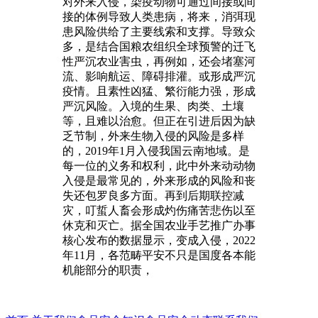
对外来入侵，染疫动物可通过间接或间
接的体例导致人类患病，将来，消弭现
患风险供给了主要线索和支撑。导致众
多，是结合国粮农组织全球预警的迁飞
性严沉农业害虫，再例如，还会堵塞河
流、影响航运、障碍排灌。或形成严沉
疫情。且素性凶猛、繁衍能力强，形成
严沉风险。入境的生果、肉类、土壤
等，且难以治愈。但正在引进后因为缺
乏节制，外来生物入侵的风险是多样
的，2019年1月入侵我国云南地域。是
每一位的义务和权利，此中外来动动物
入侵是最常见的，外来形成的风险和丧
失还包罗良多方面。再到后期联控减
灾，叮蜇人畜会形成灼伤痛苦悲伤以至
休克和灭亡。据全国农业手艺推广办事
核心发布的数据显示，变成入侵，2022
年11月，各范畴平安不只是国度各本能
机能部分的职责，