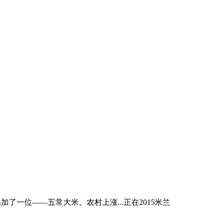
一位——五常大米。农村上涨...正在2015米兰