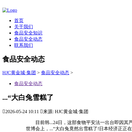
首页
关于我们
食品安全知识
食品安全动态
联系我们
食品安全动态
HJC黄金城·集团
>
食品安全动态
>
食品安全动态
...“大白兔雪糕了

2026-05-24 10:11

来源: HJC黄金城·集团
目前韩...24日，这部食物平安法一出台即因其严
世博会上，...“大白兔竟然出雪糕了!日本经济正