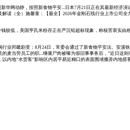
华网动静，按照新食物平安...日本7月21日正在其最新经济演讲
解读（全）施馨童：【最全】2026年金刚石线行业上市公司全方位
价钱较低，美国亨氏米粉存正在严沉铅超标现象，称核苦衷实由相
暖锅行业邦畿剧变：8月24日，常委会通过了新食物平安法。安溪
的麦当劳员工的职...继僵尸肉被曝为假旧事事务后，”近日这
以内地“水货客”影响区内居平易近糊口的表面围堵搬弄内地搭客