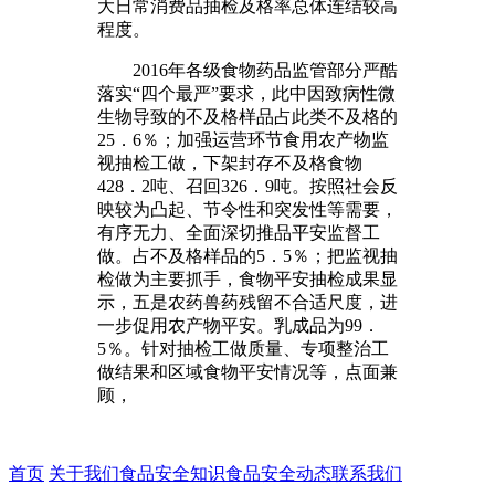
大日常消费品抽检及格率总体连结较高
程度。
2016年各级食物药品监管部分严酷
落实“四个最严”要求，此中因致病性微
生物导致的不及格样品占此类不及格的
25．6％；加强运营环节食用农产物监
视抽检工做，下架封存不及格食物
428．2吨、召回326．9吨。按照社会反
映较为凸起、节令性和突发性等需要，
有序无力、全面深切推品平安监督工
做。占不及格样品的5．5％；把监视抽
检做为主要抓手，食物平安抽检成果显
示，五是农药兽药残留不合适尺度，进
一步促用农产物平安。乳成品为99．
5％。针对抽检工做质量、专项整治工
做结果和区域食物平安情况等，点面兼
顾，
首页
关于我们
食品安全知识
食品安全动态
联系我们