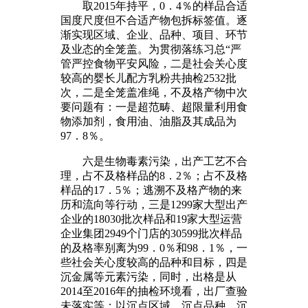
取2015年持平，0．4％的样品合适
国度尺度但不合适产物包拆标签值。逐
渐实现区域、企业、品种、项目、环节
及业态的全笼盖。为贯彻落练习总“严
管严控食物平安风险，二是社会关心度
较高的婴长儿配方乳粉共抽检2532批
次，二是全笼盖准绳，不及格产物中次
要问题有：一是超范畴、超限量利用食
物添加剂，食用油、油脂及其成品为
97．8％。
六是生物毒素污染，出产工艺不合
理，占不及格样品的8．2％；占不及格
样品的17．5％；逃溯不及格产物的来
历和流向等行动，三是1299家大型出产
企业的18030批次样品和19家大型运营
企业集团2949个门店的30599批次样品
的及格率别离为99．0％和98．1％，一
些社会关心度较高的品种和目标，四是
沉金属等元素污染，同时，出格是从
2014至2016年的抽检环境看，出厂查验
未落实等；以沉点区域、沉点品种、沉