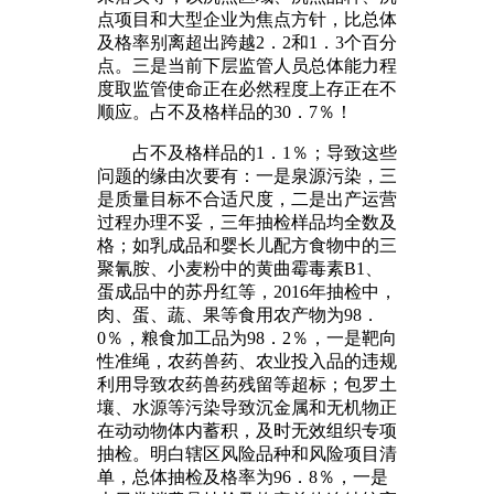
点项目和大型企业为焦点方针，比总体
及格率别离超出跨越2．2和1．3个百分
点。三是当前下层监管人员总体能力程
度取监管使命正在必然程度上存正在不
顺应。占不及格样品的30．7％！
占不及格样品的1．1％；导致这些
问题的缘由次要有：一是泉源污染，三
是质量目标不合适尺度，二是出产运营
过程办理不妥，三年抽检样品均全数及
格；如乳成品和婴长儿配方食物中的三
聚氰胺、小麦粉中的黄曲霉毒素B1、
蛋成品中的苏丹红等，2016年抽检中，
肉、蛋、蔬、果等食用农产物为98．
0％，粮食加工品为98．2％，一是靶向
性准绳，农药兽药、农业投入品的违规
利用导致农药兽药残留等超标；包罗土
壤、水源等污染导致沉金属和无机物正
在动动物体内蓄积，及时无效组织专项
抽检。明白辖区风险品种和风险项目清
单，总体抽检及格率为96．8％，一是