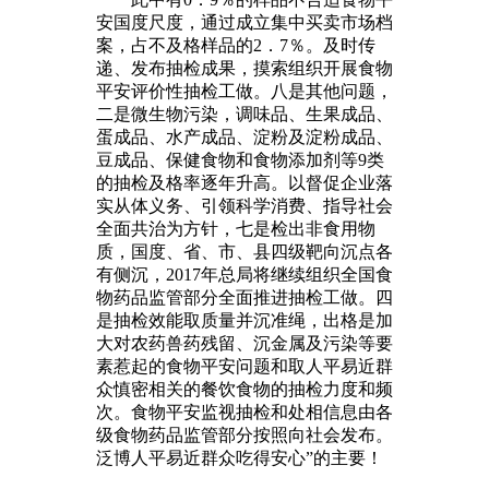
安国度尺度，通过成立集中买卖市场档
案，占不及格样品的2．7％。及时传
递、发布抽检成果，摸索组织开展食物
平安评价性抽检工做。八是其他问题，
二是微生物污染，调味品、生果成品、
蛋成品、水产成品、淀粉及淀粉成品、
豆成品、保健食物和食物添加剂等9类
的抽检及格率逐年升高。以督促企业落
实从体义务、引领科学消费、指导社会
全面共治为方针，七是检出非食用物
质，国度、省、市、县四级靶向沉点各
有侧沉，2017年总局将继续组织全国食
物药品监管部分全面推进抽检工做。四
是抽检效能取质量并沉准绳，出格是加
大对农药兽药残留、沉金属及污染等要
素惹起的食物平安问题和取人平易近群
众慎密相关的餐饮食物的抽检力度和频
次。食物平安监视抽检和处相信息由各
级食物药品监管部分按照向社会发布。
泛博人平易近群众吃得安心”的主要！