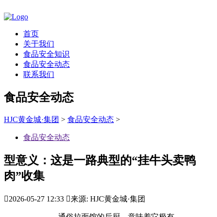
首页
关于我们
食品安全知识
食品安全动态
联系我们
食品安全动态
HJC黄金城·集团
>
食品安全动态
>
食品安全动态
型意义：这是一路典型的“挂牛头卖鸭
肉”收集

2026-05-27 12:33

来源: HJC黄金城·集团
通俗拉面馆的后厨，意味着它极有