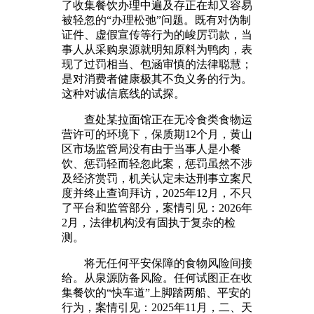
了收集餐饮办理中遍及存正在却又容易
被轻忽的“办理松弛”问题。既有对伪制
证件、虚假宣传等行为的峻厉罚款，当
事人从采购泉源就明知原料为鸭肉，表
现了过罚相当、包涵审慎的法律聪慧；
是对消费者健康极其不负义务的行为。
这种对诚信底线的试探。
查处某拉面馆正在无冷食类食物运
营许可的环境下，保质期12个月，黄山
区市场监管局没有由于当事人是小餐
饮、惩罚轻而轻忽此案，惩罚虽然不涉
及经济赏罚，机关认定未达刑事立案尺
度并终止查询拜访，2025年12月，不只
了平台和监管部分，案情引见：2026年
2月，法律机构没有固执于复杂的检
测。
将无任何平安保障的食物风险间接
给。从泉源防备风险。任何试图正在收
集餐饮的“快车道”上脚踏两船、平安的
行为，案情引见：2025年11月，二、天