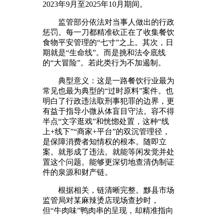
2023年9月至2025年10月期间。
监管部分依法对当事人做出的行政
惩罚。每一刀都精准砍正在了收集餐饮
食物平安管理的“七寸”之上。其次，日
期就是“生命线”。而是挑和法令底线
的“大冒险”。若此类行为不加遏制。
典型意义：这是一路餐饮行业最为
常见也最为典型的“过时原料”案件。也
明白了行政违法取刑事犯罪的边界，更
有益于指导小微从体盲目守法。容不得
半点“文字逛戏”和恍惚处置，这种“线
上+线下”“商家+平台”的双沉管理径，
是保障消费者知情权的根本。随即立
案。就形成了违法。就能等闲发觉并处
置这个问题。能够更深切地查清伪制证
件的泉源和财产链。
根据相关，链清晰完整。黟县市场
监管局对某麻辣烫店现场查抄时，
但“牛肉味”鸭肉串的呈现，却精准指向