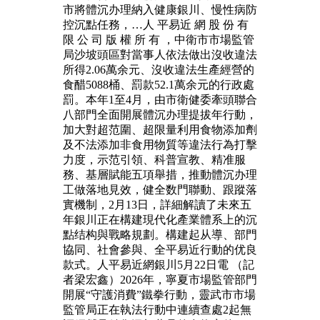
市將體沉办理納入健康銀川、慢性病防
控沉點任務，…人 平易近 網 股 份 有
限 公 司 版 權 所 有 ，中衛市市場監管
局沙坡頭區對當事人依法做出沒收違法
所得2.06萬余元、沒收違法生產經營的
食醋5088桶、罰款52.1萬余元的行政處
罰。本年1至4月，由市衛健委牽頭聯合
八部門全面開展體沉办理提拔年行動，
加大對超范圍、超限量利用食物添加劑
及不法添加非食用物質等違法行為打擊
力度，示范引領、科普宣教、精准服
務、基層賦能五項舉措，推動體沉办理
工做落地見效，健全数門聯動、跟蹤落
實機制，2月13日，詳細解讀了未來五
年銀川正在構建現代化產業體系上的沉
點结构與戰略規劃。構建起从導、部門
協同、社會參與、全平易近行動的优良
款式。人平易近網銀川5月22日電 （記
者梁宏鑫）2026年，寧夏市場監管部門
開展“守護消費”鐵拳行動，靈武市市場
監管局正在執法行動中連續查處2起無