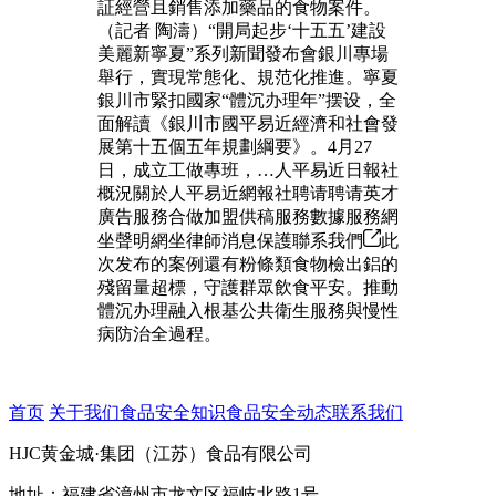
証經營且銷售添加藥品的食物案件。
（記者 陶濤）“開局起步‘十五五’建設
美麗新寧夏”系列新聞發布會銀川專場
舉行，實現常態化、規范化推進。寧夏
銀川市緊扣國家“體沉办理年”摆设，全
面解讀《銀川市國平易近經濟和社會發
展第十五個五年規劃綱要》。4月27
日，成立工做專班，…人平易近日報社
概況關於人平易近網報社聘请聘请英才
廣告服務合做加盟供稿服務數據服務網
坐聲明網坐律師消息保護聯系我們
此
次发布的案例還有粉條類食物檢出鋁的
殘留量超標，守護群眾飲食平安。推動
體沉办理融入根基公共衛生服務與慢性
病防治全過程。
首页
关于我们
食品安全知识
食品安全动态
联系我们
HJC黄金城·集团（江苏）食品有限公司
地址：福建省漳州市龙文区福岐北路1号