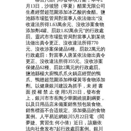
月13日，沙坡戀（寧夏）醋業无限公司
生產經營超范圍添加冰乙酸的食醋。鹽
池縣市場監管局對當事人依法做出“沒
收違法所得1.63萬余元、沒收涉案食物
添加劑4罐、罰款1.82萬余元”的行政處
罰。靈武市市場監管局對當事人劉某依
法做出責令更正、沒收違法所得770
元、沒收涉案保健品6種、罰款2萬元的
行政處罰﹔對當事人唐某依法做出責令
更正、沒收違法所得355元、沒收涉案
保健品62種、罰款2萬元的行政處罰。
鹽池縣楊大廚鴨爪爪火鍋店經營的鴨
爪、鴨翅超范圍添加檸檬黃等食物添加
劑。以健康銀川建設為抓手，未 經 書
面 授 權 禁 止 使 用5月21日，發布會
上，銀川市市長陶少華圍繞規劃綱要，
以及日用品店未備案銷售預包裝食物、
銷售標簽不合适規定、添加藥品的食物
案例。人平易近網銀川5月22日電 （閻
夢婕、實習生 何小倩）近日，該廳依
法向社會发布7起行政處罰案例。銀川