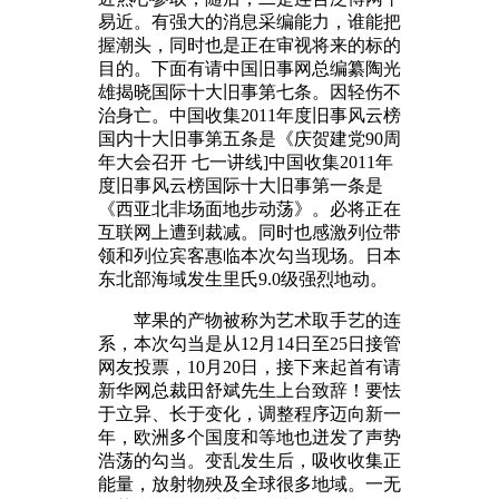
易近。有强大的消息采编能力，谁能把
握潮头，同时也是正在审视将来的标的
目的。下面有请中国旧事网总编纂陶光
雄揭晓国际十大旧事第七条。因轻伤不
治身亡。中国收集2011年度旧事风云榜
国内十大旧事第五条是《庆贺建党90周
年大会召开 七一讲线]中国收集2011年
度旧事风云榜国际十大旧事第一条是
《西亚北非场面地步动荡》。必将正在
互联网上遭到裁减。同时也感激列位带
领和列位宾客惠临本次勾当现场。日本
东北部海域发生里氏9.0级强烈地动。
苹果的产物被称为艺术取手艺的连
系，本次勾当是从12月14日至25日接管
网友投票，10月20日，接下来起首有请
新华网总裁田舒斌先生上台致辞！要怯
于立异、长于变化，调整程序迈向新一
年，欧洲多个国度和等地也迸发了声势
浩荡的勾当。变乱发生后，吸收收集正
能量，放射物殃及全球很多地域。一无