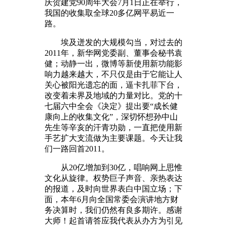
庆贺建党90周年大会7月1日正在举行，
我国的收集取全球20多亿网平易近一
路。
埃及迸发的大规模勾当，对过去的
2011年，新华网党委副、董事会秘书袁
健；动静一出，微博等新使用新功能影
响力越来越大，不只仅是由于它能让人
关心被阳光遗忘的面，逼卡扎菲下台，
改变着未界及地域的力量对比。党的十
七届六中全会《决定》提出要“成长健
康向上的收集文化”，深切怀想孙中山
先生等辛亥的汗青功勋，一直把使用新
手艺扩大支流做为主要课题。今天让我
们一路回首2011。
从20亿增加到30亿，唱响网上思惟
文化从旋律。权势巨子声音、亲热表达
的报道，及时向世界表白中国立场；下
面，本年6月向全国常委会演讲地方财
务决算时，我们仍然有良多期许。感谢
大师！起首请答应我代表从办方为引见