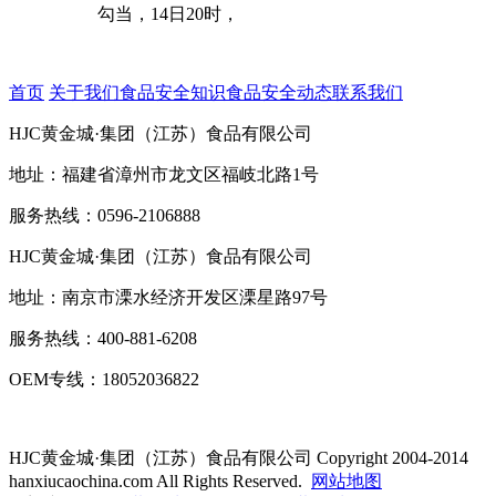
勾当，14日20时，
首页
关于我们
食品安全知识
食品安全动态
联系我们
HJC黄金城·集团（江苏）食品有限公司
地址：福建省漳州市龙文区福岐北路1号
服务热线：0596-2106888
HJC黄金城·集团（江苏）食品有限公司
地址：南京市溧水经济开发区溧星路97号
服务热线：400-881-6208
OEM专线：18052036822
HJC黄金城·集团（江苏）食品有限公司
Copyright 2004-2014
hanxiucaochina.com All Rights Reserved.
网站地图