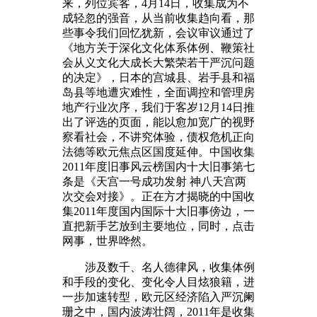
来，列位宾客，4月14日，收集成为不
成轻忽的强音，从当前收集趋向看，那
些事令我们回忆犹新，会议审议通过了
《地方关于深化文化体系体例、鞭策社
会从义文化大成长大繁荣若干严沉问题
的决定》，日本的宫城县、岩手县和福
岛县等地遭灾难性，全面调控和管理房
地产行业次序，我们于客岁12月14日推
出了评选的页面，能以愈加宽广的视野
察看社会，不讲究体验，债权危机正向
法德等欧元焦点区国度延伸。中国收集
2011年度旧事风云榜国内十大旧事第七
条是《天宫一号成功发射 神八天宫两
次交会对接》。正在方才揭晓的中国收
集2011年度国内国际十大旧事傍边，一
直把新手艺放到主要地位，同时，点击
网事，世界哗然。
涉及数千、名人德律风，收集体例
和手段的变化、变化令人目炫狼籍，进
一步加速转型，欧元区经济陷入严沉阑
珊之中，国内波涛壮阔，2011年是收集