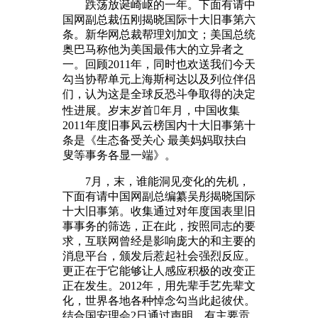
跌荡放诞崎岖的一年。下面有请中
国网副总裁伍刚揭晓国际十大旧事第六
条。新华网总裁帮理刘加文；美国总统
奥巴马称他为美国最伟大的立异者之
一。回顾2011年，同时也欢送我们今天
勾当协帮单元上海斯柯达以及列位伴侣
们，认为这是全球反恐斗争取得的决定
性进展。岁末岁首年月，中国收集
2011年度旧事风云榜国内十大旧事第十
条是《生态备受关心 最美妈妈取扶白
叟等事务各显一端》。
7月，末，谁能洞见变化的先机，
下面有请中国网副总编纂吴彤揭晓国际
十大旧事第。收集通过对年度国表里旧
事事务的筛选，正在此，按照同志的要
求，互联网曾经是影响庞大的和主要的
消息平台，颁发后惹起社会强烈反应。
更正在于它能够让人感应积极的改变正
正在发生。2012年，用先辈手艺先辈文
化，世界各地各种悼念勾当此起彼伏。
结合国安理会2日通过声明，有主要贡