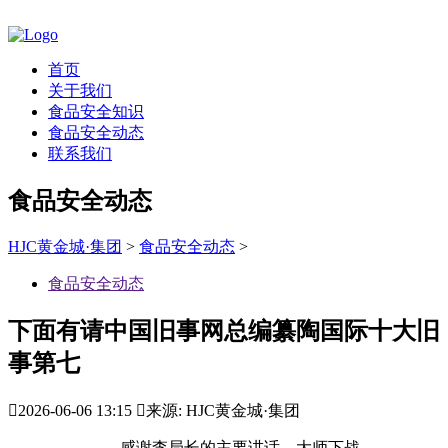
首页
关于我们
食品安全知识
食品安全动态
联系我们
食品安全动态
HJC黄金城·集团
>
食品安全动态
>
食品安全动态
下面有请中国旧事网总编纂陶国际十大旧
事第七

2026-06-06 13:15

来源: HJC黄金城·集团
感谢李局长的主要讲话。大师下战