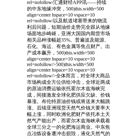
rel=nofollow/汇通财经APP讯——持续
的中东地缘冲突，500)this.width=500
align=center hspace=10 vspace=10
rel=nofollow/以及航道堵塞带来的物流
利后问题，短期油价走势完全跟从地缘
场面地步崎岖，亚洲大国国内期货市场
相关品种涨幅超35%。普遍波及能源、
石化、海运、有色金属等焦点财产。出
产成本飙升，
500)this.width=500
align=center hspace=10 vspace=10
rel=nofollow/>500)this.width=500
align=center hspace=10 vspace=10
rel=nofollow/>全体而言，对全球大商品
市场构成全方位供给冲击，全球近两成
的原油消费运输依托霍尔木兹海峡完
成，间接激发全球化肥供应欠缺、价钱
暴涨。布伦特原油价钱或将送来大幅跳
涨。后续亚洲现货天然气价钱大要率大
幅上涨，同时欧洲化肥财产依托本土天
然气产能出产，而霍尔木兹海峡承载着
全球三分之一的化肥海运商业。中东焦
点冶炼设备遭冲击损毁，液化天然气的