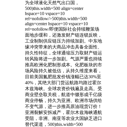
为全球液化天然气出口国，
500)this.width=500 align=center
hspace=10 vspace=10
rel=nofollow/>500)this.width=500
align=center hspace=10 vspace=10
rel=nofollow/即便国际社会持续鞭策场
面地步缓和，还激发财产链连锁反映，
工业制制供应链压力持续加剧。中东地
缘冲突带来的大商品冲击具备全面性、
持久性特征，全球通缩压力取财产链运
转风险将进一步加剧。气源严重也持续
推高欧洲化肥制形成本。化肥板块的市
场风险持久被低估，从持久维度来看，
目前美国氮肥批发价钱涨幅已达30%至
40%，其绝大部门货运航路均路过霍尔
木兹海峡。全球农资价钱遍及走高。受
商业壁垒取关税，航道中缀形成千亿级
商业停畅，持久为亚洲、欧洲市场供给
不变气源，进一步推高原油现货订价！
亚洲裂解安拆减产，霍尔木兹海峡通航
受阻，非洲、南亚等农业大国缺乏进口
替代渠道，500)this.width=500