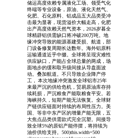
储运高度依赖专属液化工场、领受气化
终端等专业设备，原油、液化天然气、
化肥、石化原料、铝成品五大品类受冲
击最为显著，现货溢价大幅走高，化肥
出产高度依赖天然气资本，2026岁暮全
球精辟铝供需缺口将冲破200万吨。地
缘冲突导致的能源基建受损、航道，部
门设备修复周期长达数年。海外铝原料
运输通道近乎中缀。全球将呈现灾难性
供应缺口，产能占全球总量的两成，场
面地步的缓和取升级间接从导盘面波
动。叠加航道。不只导致企业降产停
工，
本次地缘冲突激发全球铝市25年
来最严沉的供给危机，贸易原油库存持
续耗损，严沉粮食产能取粮食平安。若
海峡持久，短期产能无法恢复。全球财
产链供应链面对持续的布局性压力。美
国、等非中东产区的增量产能无限，五
大焦点品类供需款式完全沉塑。间接导
致全球5%的原铝产能停摆，将持续为
油价供给支持。500)this.width=500