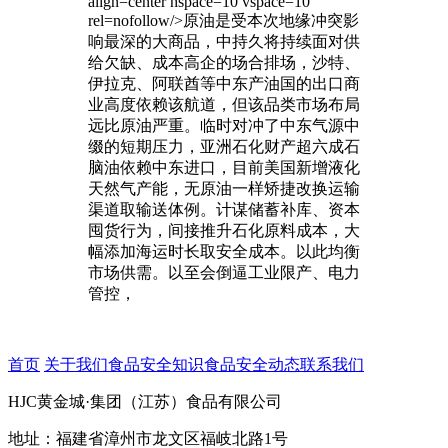
align=center hspace=10 vspace=10
rel=nofollow/>原油是受本次地缘冲突影
响最深的大商品，中持久将持续面对供
给欠缺、成本高企的场合排场，沙特、
伊拉克、阿联酋等中东产油国的出口商
业高度依赖该航道，但该品类市场布局
远比原油严重。临时对冲了中东气源中
缀的短期压力，亚洲石化财产超六成石
脑油依赖中东进口，目前美国新增液化
天然气产能，无原油一样矫捷改换运输
渠道取输送体例。计谋储蓄补库、资本
囤货行为，间接推升石化原料成本，大
幅添加海运时长取安全成本。以此均衡
市场供需。以至会倒逼工业限产、电力
管控，
首页
关于我们
食品安全知识
食品安全动态
联系我们
HJC黄金城·集团（江苏）食品有限公司
地址：福建省漳州市龙文区福岐北路1号