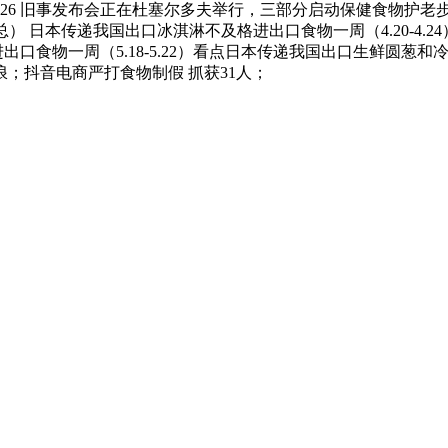
na 2026 旧事发布会正在杜塞尔多夫举行，三部分启动保健食物护老步履
总） 日本传递我国出口冰淇淋不及格进出口食物一周（4.20-4.2
出口食物一周（5.18-5.22）看点日本传递我国出口生鲜圆葱
；抖音电商严打食物制假 抓获31人；