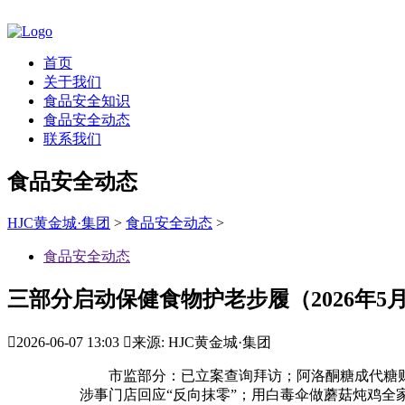
首页
关于我们
食品安全知识
食品安全动态
联系我们
食品安全动态
HJC黄金城·集团
>
食品安全动态
>
食品安全动态
三部分启动保健食物护老步履（2026年5月

2026-06-07 13:03

来源: HJC黄金城·集团
市监部分：已立案查询拜访；阿洛酮糖成代糖财产
涉事门店回应“反向抹零”；用白毒伞做蘑菇炖鸡全家11