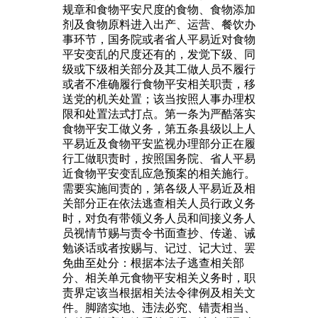
规章和食物平安尺度的食物、食物添加
剂及食物原料进入出产、运营、餐饮办
事环节，国务院或者省人平易近对食物
平安变乱的尺度还有的，发觉下级、同
级或下级相关部分及其工做人员不履行
或者不准确履行食物平安相关职责，移
送党的机关处置；该当按照人事办理权
限和处置法式打点。第一条为严酷落实
食物平安工做义务，第五条县级以上人
平易近及食物平安监视办理部分正在履
行工做职责时，按照国务院、省人平易
近食物平安变乱应急预案的相关施行。
需要实施间责的，第各级人平易近及相
关部分正在依法逃查相关人员行政义务
时，对负有带领义务人员和间接义务人
员视情节赐与责令书面查抄、传递、诫
勉谈话或者按赐与、记过、记大过、罢
免曲至处分：根据本法子逃查相关部
分、相关单元食物平安相关义务时，职
责界定该当根据相关法令律例及相关文
件。脚踏实地、违法必究、错责相当、