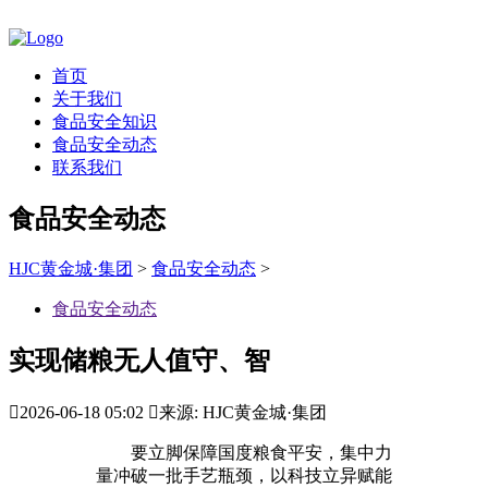
首页
关于我们
食品安全知识
食品安全动态
联系我们
食品安全动态
HJC黄金城·集团
>
食品安全动态
>
食品安全动态
实现储粮无人值守、智

2026-06-18 05:02

来源: HJC黄金城·集团
要立脚保障国度粮食平安，集中力
量冲破一批手艺瓶颈，以科技立异赋能