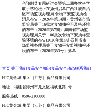
色预制菜专题研讨会暨第二届餐饮科学
取手艺论坛正在扬州启幕广西壮族自治
区市场监视办理局 食物平安监视抽检
消息布告（2026年第14期）贵州省市场
监管局关于16批次食物抽检不及格环境
的布告（2026年第7期）湖南省市场监
视办理局关于1106批次食物平安抽样查
验环境的布告(2026年第3期)四川省市
场监视办理局关于食物平安监视抽检环
境的布告（2026年第3号）落幕！
首页
关于我们
食品安全知识
食品安全动态
联系我们
HJC黄金城·集团（江苏）食品有限公司
地址：福建省漳州市龙文区福岐北路1号
服务热线：0596-2106888
HJC黄金城·集团（江苏）食品有限公司